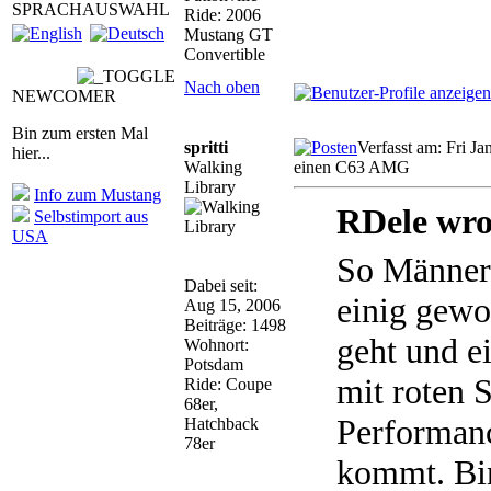
SPRACHAUSWAHL
Ride: 2006
Mustang GT
Convertible
Nach oben
NEWCOMER
Bin zum ersten Mal
spritti
Verfasst am: Fri J
hier...
Walking
einen C63 AMG
Library
Info zum Mustang
RDele wro
Selbstimport aus
USA
So Männer
Dabei seit:
einig gew
Aug 15, 2006
Beiträge: 1498
geht und 
Wohnort:
Potsdam
mit roten 
Ride: Coupe
68er,
Performan
Hatchback
78er
kommt. Bin