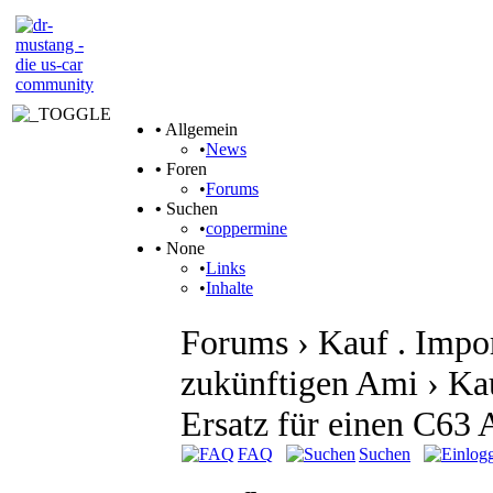
•
Allgemein
•
News
•
Foren
•
Forums
•
Suchen
•
coppermine
•
None
•
Links
•
Inhalte
Forums › Kauf . Impo
zukünftigen Ami › Ka
Ersatz für einen C6
FAQ
Suchen