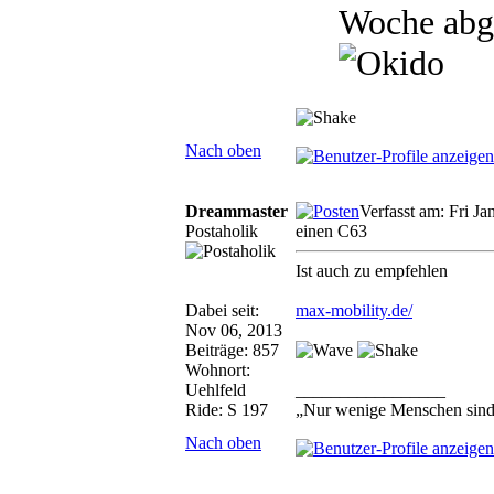
Woche abgeh
Nach oben
Dreammaster
Verfasst am: Fri J
Postaholik
einen C63
Ist auch zu empfehlen
Dabei seit:
max-mobility.de/
Nov 06, 2013
Beiträge: 857
Wohnort:
Uehlfeld
_________________
Ride: S 197
„Nur wenige Menschen sind 
Nach oben