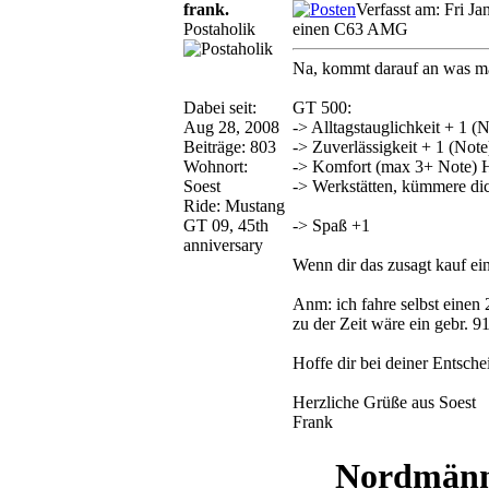
frank.
Verfasst am: Fri J
Postaholik
einen C63 AMG
Na, kommt darauf an was ma
Dabei seit:
GT 500:
Aug 28, 2008
-> Alltagstauglichkeit + 1 (
Beiträge: 803
-> Zuverlässigkeit + 1 (Note
Wohnort:
-> Komfort (max 3+ Note) H
Soest
-> Werkstätten, kümmere dic
Ride: Mustang
GT 09, 45th
-> Spaß +1
anniversary
Wenn dir das zusagt kauf eine
Anm: ich fahre selbst einen
zu der Zeit wäre ein gebr. 
Hoffe dir bei deiner Entsch
Herzliche Grüße aus Soest
Frank
Nordmänn