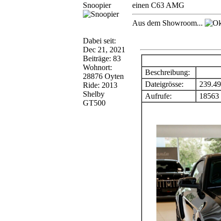
Snoopier
einen C63 AMG
Aus dem Showroom...
Dabei seit:
Dec 21, 2021
Beiträge: 83
Wohnort:
Beschreibung:
28876 Oyten
Dateigrösse:
239.4
Ride: 2013
Shelby
Aufrufe:
18563 
GT500