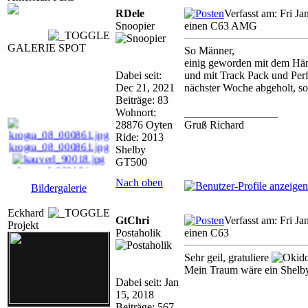
RDele
Verfasst am: Fri J
Snoopier
einen C63 AMG
GALERIE SPOT
So Männer,
einig geworden mit dem Hän
Dabei seit:
und mit Track Pack und Per
Dec 21, 2021
nächster Woche abgeholt, sof
Beiträge: 83
Wohnort:
_________________
28876 Oyten
Gruß Richard
Ride: 2013
krogra_08_000861.jpg
Shelby
GT500
kauverl_90018.jpg
Nach oben
Bildergalerie
prader_I_13_90090.jp
...
Eckhard
GtChri
Verfasst am: Fri J
Projekt
Postaholik
einen C63
reuH_13_90282.jpg
Sehr geil, gratuliere
Mein Traum wäre ein Shel
Dabei seit: Jan
15, 2018
Beiträge: 567