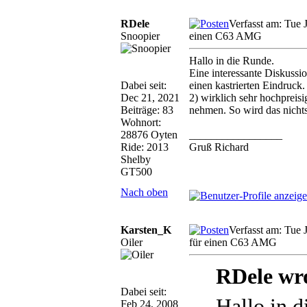
RDele
Verfasst am: Tue 
Snoopier
einen C63 AMG
Hallo in die Runde.
Eine interessante Diskussio
Dabei seit:
einen kastrierten Eindruck
Dec 21, 2021
2) wirklich sehr hochpreis
Beiträge: 83
nehmen. So wird das nichts
Wohnort:
28876 Oyten
_________________
Ride: 2013
Gruß Richard
Shelby
GT500
Nach oben
Karsten_K
Verfasst am: Tue 
Oiler
für einen C63 AMG
RDele wr
Dabei seit:
Hallo in d
Feb 24, 2008