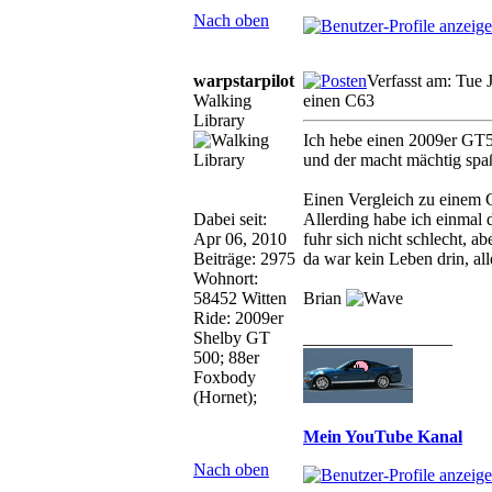
Nach oben
warpstarpilot
Verfasst am: Tue 
Walking
einen C63
Library
Ich hebe einen 2009er GT50
und der macht mächtig spa
Einen Vergleich zu einem C
Dabei seit:
Allerding habe ich einmal 
Apr 06, 2010
fuhr sich nicht schlecht, a
Beiträge: 2975
da war kein Leben drin, al
Wohnort:
58452 Witten
Brian
Ride: 2009er
Shelby GT
_________________
500; 88er
Foxbody
(Hornet);
Mein YouTube Kanal
Nach oben