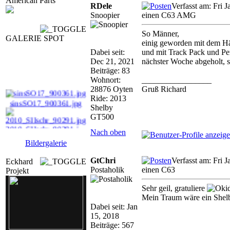
American Parts
RDele
Verfasst am: Fri 
Snoopier
einen C63 AMG
So Männer,
GALERIE SPOT
einig geworden mit dem H
Dabei seit:
und mit Track Pack und P
Dec 21, 2021
nächster Woche abgeholt, so
Beiträge: 83
Wohnort:
_________________
28876 Oyten
Gruß Richard
sinsSO17_900361.jpg
Ride: 2013
Shelby
GT500
2010_SIIschr_90291.j ...
Nach oben
Bildergalerie
2_N_user11_00039.jpg
GtChri
Verfasst am: Fri 
Eckhard
sa_0010043.jpg
Postaholik
einen C63
Projekt
Sehr geil, gratuliere
Mein Traum wäre ein She
Dabei seit: Jan
15, 2018
Beiträge: 567