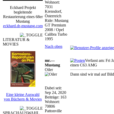
Wohnort:
7031
Eckhard Projekt
Krensdorf,
begleitende
Österreich
Restaurierung eines 68er
Ride: Mustang
Mustang
GT Premium
eckhard.dr-mustang.com
2008 / Opel
Calibra Turbo
1995
LITERATUR &
MOVIES
Nach oben
mr.—
Verfasst am: Fri 
Mustang
einen C63 AMG
Oiler
Dann sind wir mal auf Bil
Dabei seit:
Sep 24, 2020
Eine kleine Auswahl
Beiträge: 163
von Büchern & Movies
Wohnort:
70806
Pattonville
SPRACHAUSWAHL