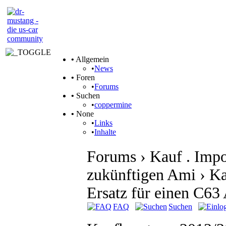
•
Allgemein
•
News
•
Foren
•
Forums
•
Suchen
•
coppermine
•
None
•
Links
•
Inhalte
Forums › Kauf . Impo
zukünftigen Ami › K
Ersatz für einen C6
FAQ
Suchen