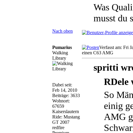
Was Qualit
musst du 
Nach oben
Pumarius
Verfasst am: Fri 
Walking
einen C63 AMG
Library
spritti wr
RDele 
Dabei seit:
Feb 14, 2010
So Män
Beiträge: 3633
Wohnort:
einig g
67659
Kaiserslautern
AMG ge
Ride: Mustang
GT 2007
Schwarz
redfire
Premium