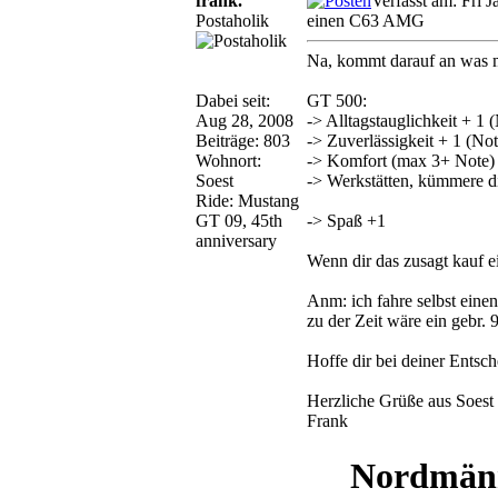
frank.
Verfasst am: Fri 
Postaholik
einen C63 AMG
Na, kommt darauf an was m
Dabei seit:
GT 500:
Aug 28, 2008
-> Alltagstauglichkeit + 1 
Beiträge: 803
-> Zuverlässigkeit + 1 (Not
Wohnort:
-> Komfort (max 3+ Note) 
Soest
-> Werkstätten, kümmere di
Ride: Mustang
GT 09, 45th
-> Spaß +1
anniversary
Wenn dir das zusagt kauf ein
Anm: ich fahre selbst ein
zu der Zeit wäre ein gebr.
Hoffe dir bei deiner Entsc
Herzliche Grüße aus Soest
Frank
Nordmänn