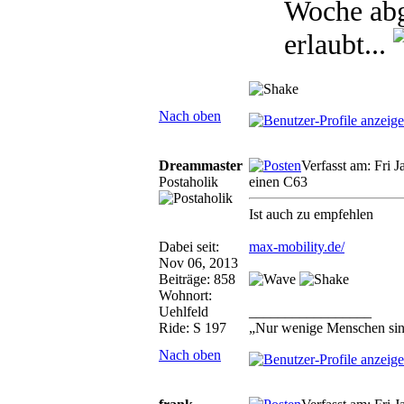
Woche abge
erlaubt...
Nach oben
Dreammaster
Verfasst am: Fri 
Postaholik
einen C63
Ist auch zu empfehlen
Dabei seit:
max-mobility.de/
Nov 06, 2013
Beiträge: 858
Wohnort:
Uehlfeld
_________________
Ride: S 197
„Nur wenige Menschen sind
Nach oben