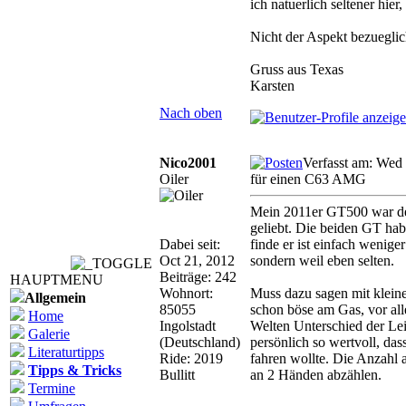
ich natuerlich seltener hier
Nicht der Aspekt bezueglic
Gruss aus Texas
Karsten
Nach oben
Nico2001
Verfasst am: Wed
Oiler
für einen C63 AMG
Mein 2011er GT500 war de
geliebt. Die beiden GT ha
Dabei seit:
finde er ist einfach wenige
Oct 21, 2012
sondern weil eben selten.
Beiträge: 242
HAUPTMENU
Wohnort:
Muss dazu sagen mit klein
Allgemein
85055
schon böse am Gas, vor all
Home
Ingolstadt
Welten Unterschied der Le
Galerie
(Deutschland)
persönlich so wertvoll, da
Literaturtipps
Ride: 2019
fahren wollte. Die Anzahl 
Tipps & Tricks
Bullitt
an 2 Händen abzählen.
Termine