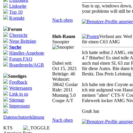
Umfragen
_________________
Sun is up, windows down, r
Linkseite
your problems will still be 
Top 10
Kontakt
Nach oben
Forum
Übersicht
Hub-Raum
Verfasst am: Wed
Neue Beiträge
Snoopier
für einen C63 AMG
Suche
Ich hatte selbst 2 AMG, e
Händler-Angebote
4.7 Biturbo! Es sind tolle 
Forum FAQ
Dabei seit:
auch mal einen SL 63 zur Pr
Boardregeln/AGB
Oct 15, 2021
für diese Autos. Bin dann
Beiträge: 46
Besitz. Das Preis Leistung 
Sonstiges
Wohnort:
Feedback
38642 Goslar
Ich habe mir den Coyote au
Weitersagen
Ride: 2011
ich mir aufgrund von Hausk
Link to us
Mustang 5.0
meinen "alten" CTS-V Coup
Sitemap
Coupe A/T
Fahrwerk locker AMG Niv
Impressum
Gruß Jan
Datenschutzerklärung
Nach oben
KTS