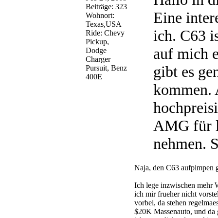
Beiträge: 323
Eine inter
Wohnort:
Texas,USA
ich. C63 i
Ride: Chevy
Pickup,
auf mich e
Dodge
Charger
gibt es ge
Pursuit, Benz
400E
kommen. A
hochpreis
AMG für l
nehmen. So
Naja, den C63 aufpimpen ge
Ich lege inzwischen mehr W
ich mir frueher nicht vor
vorbei, da stehen regelmae
$20K Massenauto, und da g