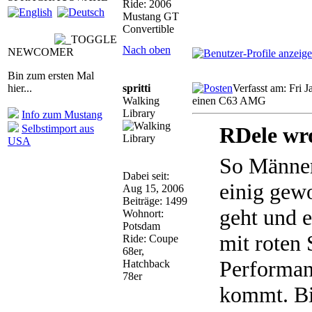
Ride: 2006
Mustang GT
Convertible
Nach oben
NEWCOMER
Bin zum ersten Mal
hier...
spritti
Verfasst am: Fri 
Walking
einen C63 AMG
Library
Info zum Mustang
Selbstimport aus
RDele wr
USA
So Männer
Dabei seit:
einig gew
Aug 15, 2006
Beiträge: 1499
geht und 
Wohnort:
Potsdam
mit roten 
Ride: Coupe
68er,
Performan
Hatchback
78er
kommt. Bi