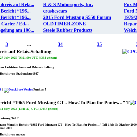
reis auf Rela...
R & S Motorsports, Inc.
Fox M
ericht “196...
crashescars
Ford 
ericht “196...
2015 Ford Mustang S550 Forum
1979/
 Carter / Ed...
OLDTIMER.ZONE
Repara
gelung am 196...
Steele Rubber Products
Welche
3
...
34
35
is auf Relais-Schaltung
7 July 2025 (06:21:00) UTC (4334 gelesen)
u Lichtstromkreis auf Relais-Schaltung
Bericht von Stadtmeister1987
?
|
Punkte: 5
richt “1965 Ford Mustang GT - How-To Plan for Ponies…” T
4 May 2023 (13:11:47) UTC (17057 gelesen)
setzung Teil 2
ang Monthly Bericht “1965 Ford Mustang GT - How-To Plan for Ponies…” Teil 1 bis 5; Oktober 2000
ruar 2001
Bericht von muetze