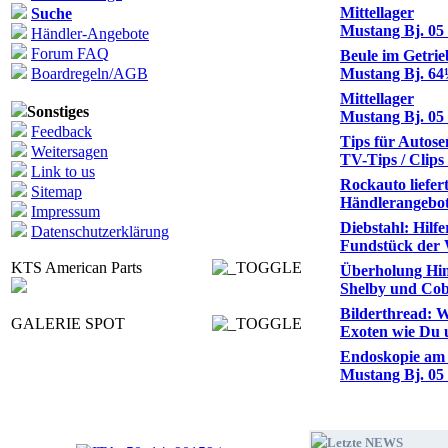
Mittellager
Suche
Mustang Bj. 05 
Händler-Angebote
Forum FAQ
Beule im Getrie
Boardregeln/AGB
Mustang Bj. 64
Mittellager
Sonstiges
Mustang Bj. 05 
Feedback
Tips für Autos
Weitersagen
TV-Tips / Clips
Link to us
Rockauto liefer
Sitemap
Händlerangebot
Impressum
Diebstahl: Hilf
Datenschutzerklärung
Fundstück der
KTS American Parts
Überholung Hint
Shelby und Co
Bilderthread: W
GALERIE SPOT
Exoten wie Du 
Endoskopie am
Mustang Bj. 05 
Letzte NEWS