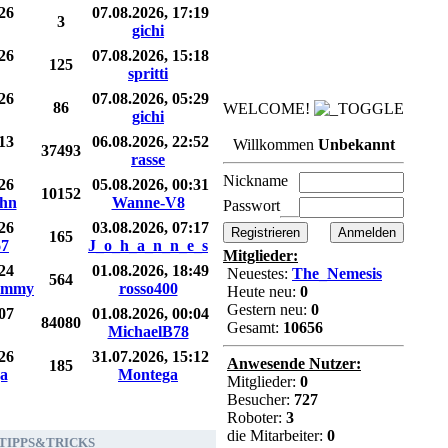
26
07.08.2026, 17:19
3
gichi
26
07.08.2026, 15:18
125
spritti
26
07.08.2026, 05:29
86
WELCOME!
gichi
13
06.08.2026, 22:52
Willkommen
Unbekannt
37493
rasse
Nickname
26
05.08.2026, 00:31
10152
ahn
Wanne-V8
Passwort
26
03.08.2026, 07:17
165
7
J_o_h_a_n_n_e_s
Mitglieder:
24
01.08.2026, 18:49
Neuestes:
The_Nemesis
564
ommy
rosso400
Heute neu:
0
Gestern neu:
0
07
01.08.2026, 00:04
84080
Gesamt:
10656
MichaelB78
26
31.07.2026, 15:12
Anwesende Nutzer:
185
a
Montega
Mitglieder:
0
Besucher:
727
Roboter:
3
die Mitarbeiter:
0
e TIPPS&TRICKS