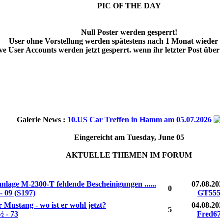
PIC OF THE DAY
Null Poster werden gesperrt!
User ohne Vorstellung werden spätestens nach 1 Monat wieder 
ve User Accounts werden jetzt gesperrt. wenn ihr letzter Post über 
Galerie News :
10.US Car Treffen in Hamm am 05.07.2026
Eingereicht am Tuesday, June 05
AKTUELLE THEMEN IM FORUM
Re
Autor
lage M-2300-T fehlende Bescheinigungen ......
07.08.20
0
- 09 (S197)
GT55
 Mustang - wo ist er wohl jetzt?
04.08.20
5
½ - 73
Fred6