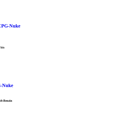
 bis
uft-Benzin