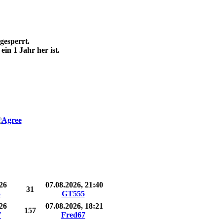
gesperrt.
ein 1 Jahr her ist.
Views
Letzter Beitrag
26
07.08.2026, 21:40
31
5
GT555
26
07.08.2026, 18:21
157
7
Fred67