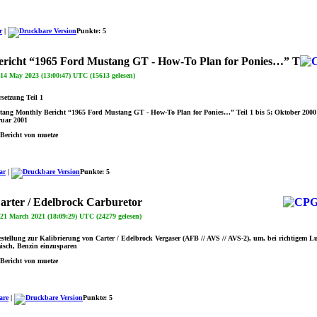
r
|
Punkte: 5
richt “1965 Ford Mustang GT - How-To Plan for Ponies…” T
4 May 2023 (13:00:47) UTC (15613 gelesen)
setzung Teil 1
ang Monthly Bericht “1965 Ford Mustang GT - How-To Plan for Ponies…” Teil 1 bis 5; Oktober 2000
ruar 2001
Bericht von muetze
ar
|
Punkte: 5
Carter / Edelbrock Carburetor
1 March 2021 (18:09:29) UTC (24279 gelesen)
estellung zur Kalibrierung von Carter / Edelbrock Vergaser (AFB // AVS // AVS-2), um, bei richtigem L
sch, Benzin einzusparen
Bericht von muetze
are
|
Punkte: 5