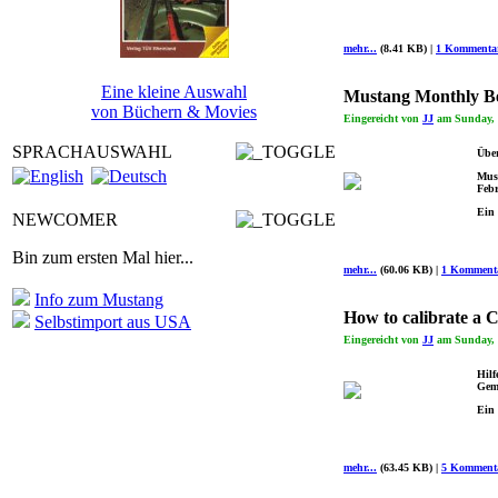
mehr...
(8.41 KB) |
1 Kommenta
Eine kleine Auswahl
Mustang Monthly Be
von Büchern & Movies
Eingereicht von
JJ
am Sunday, 1
SPRACHAUSWAHL
Über
Must
Feb
Ein 
NEWCOMER
Bin zum ersten Mal hier...
mehr...
(60.06 KB) |
1 Komment
Info zum Mustang
How to calibrate a 
Selbstimport aus USA
Eingereicht von
JJ
am Sunday, 2
Hilf
Gemi
Ein 
mehr...
(63.45 KB) |
5 Komment