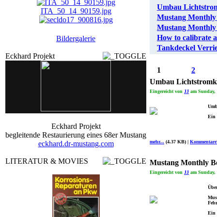
Umbau Lichtstromk
ITA_50_14_90159.jpg
Mustang Monthly B
secldo17_900816.jpg
Mustang Monthly B
How to calibrate a
Bildergalerie
dr_0782.jpg
Tankdeckel Verrie
Eckhard Projekt
2011_I_bigm90266.jpg
1
2
Umbau Lichtstromkre
Eingereicht von
JJ
am Sunday, 2
Umba
Ein 
Eckhard Projekt
begleitende Restaurierung eines 68er Mustang
mehr...
(4.37 KB) |
Kommentare
eckhard.dr-mustang.com
LITERATUR & MOVIES
Mustang Monthly Be
Eingereicht von
JJ
am Sunday, 1
Über
Must
Feb
Ein 