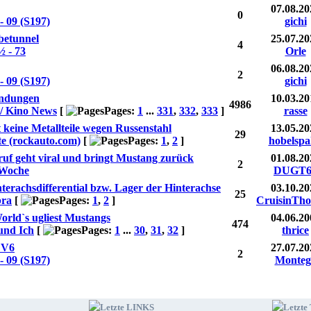
07.08.20
0
- 09 (S197)
gichi
betunnel
25.07.20
4
½ - 73
Orle
06.08.20
2
- 09 (S197)
gichi
endungen
10.03.20
4986
 / Kino News
[
Pages:
1
...
331
,
332
,
333
]
rasse
t keine Metallteile wegen Russenstahl
13.05.20
29
e (rockauto.com)
[
Pages:
1
,
2
]
hobelsp
eruf geht viral und bringt Mustang zurück
01.08.20
2
 Woche
DUGT6
erachsdifferential bzw. Lager der Hinterachse
03.10.20
25
bra
[
Pages:
1
,
2
]
CruisinTh
orld`s ugliest Mustangs
04.06.20
474
und Ich
[
Pages:
1
...
30
,
31
,
32
]
thrice
 V6
27.07.20
2
- 09 (S197)
Monteg
Letzte LINKS
Letzt