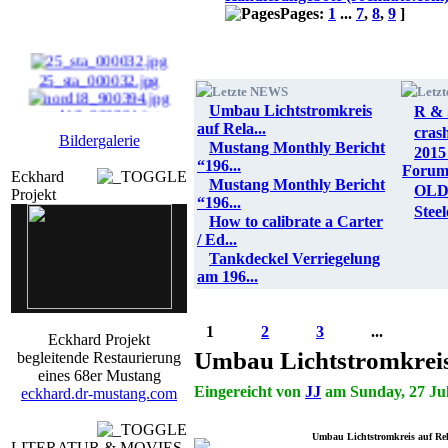
Pages:
1
...
7
,
8
,
9
]
25_sta_000032.jpg
Letzte NEWS
Letz
nord18_900394.jpg
Umbau Lichtstromkreis
R & 
auf Rela...
cras
Bildergalerie
secldo17_900224.jpg
Mustang Monthly Bericht
2015
“196...
Foru
Eckhard
dewa_19_0900477.jpg
Mustang Monthly Bericht
OLD
Projekt
“196...
Stee
How to calibrate a Carter
/ Ed...
Tankdeckel Verriegelung
am 196...
1
2
3
...
Eckhard Projekt
Umbau Lichtstromkreis
begleitende Restaurierung
eines 68er Mustang
Eingereicht von
JJ
am Sunday, 27 Jul
eckhard.dr-mustang.com
Umbau Lichtstromkreis auf Rel
LITERATUR & MOVIES