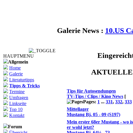
Galerie News :
10.US C
Eingereich
HAUPTMENU
Allgemein
Home
AKTUELLE
Galerie
Literaturtipps
Themen
Tipps & Tricks
Tips für Autosendungen
Termine
TV-Tips / Clips / Kino News
[
Umfragen
Pages:
1
...
331
,
332
,
333
Linkseite
Mittellager
Top 10
Mustang Bj. 05 - 09 (S197)
Kontakt
Mein erster 68er Mustang - wo is
Forum
er wohl jetzt?
Übersicht
Mustang Bj. 64½ - 73