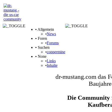
•
Allgemein
•
News
•
Foren
•
Forums
•
Suchen
•
coppermine
•
None
•
Links
•
Inhalte
dr-mustang.com das F
Baujahre
Die Community f
Kaufbera