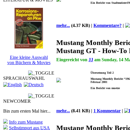
Ein Bericht von Stadtmeister19
mehr...
(4.37 KB) |
Kommentare?
|
Mustang Monthly Beric
Mustang GT - How-To 
Eine kleine Auswahl
Eingereicht von
JJ
am Sunday, 14 May
von Büchern & Movies
Übersetzung Teil 2
SPRACHAUSWAHL
Mustang Monthly Bericht “1965
Februar 2001
Ein Bericht von muetze
NEWCOMER
mehr...
(8.41 KB) |
1 Kommentar
|
Bin zum ersten Mal hier...
Info zum Mustang
Mustang Monthly Beric
Selbstimport aus USA