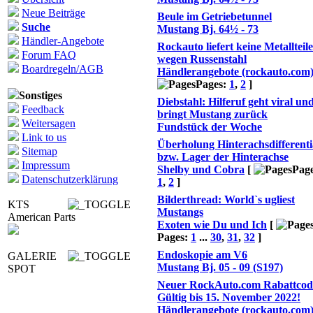
Neue Beiträge
Beule im Getriebetunnel
Suche
Mustang Bj. 64½ - 73
Händler-Angebote
Rockauto liefert keine Metallteile
Forum FAQ
wegen Russenstahl
Boardregeln/AGB
Händlerangebote (rockauto.com
Pages:
1
,
2
]
Sonstiges
Diebstahl: Hilferuf geht viral un
Feedback
bringt Mustang zurück
Weitersagen
Fundstück der Woche
Link to us
Überholung Hinterachsdifferenti
Sitemap
bzw. Lager der Hinterachse
Impressum
Shelby und Cobra
[
Page
Datenschutzerklärung
1
,
2
]
Bilderthread: World`s ugliest
KTS
Mustangs
American Parts
Exoten wie Du und Ich
[
Pages:
1
...
30
,
31
,
32
]
Endoskopie am V6
GALERIE
Mustang Bj. 05 - 09 (S197)
SPOT
Neuer RockAuto.com Rabattcod
Gültig bis 15. November 2022!
Händlerangebote (rockauto.com