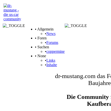
•
Allgemein
•
News
•
Foren
•
Forums
•
Suchen
•
coppermine
•
None
•
Links
•
Inhalte
dr-mustang.com das F
Baujahre
Die Community f
Kaufbera