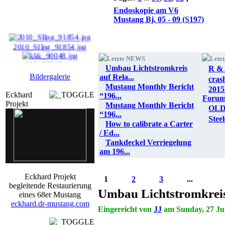
Endoskopie am V6
Mustang Bj. 05 - 09 (S197)
2010_SIIpg_91854.jpg
Letzte NEWS
Letz
kkk_90048.jpg
Umbau Lichtstromkreis
R & 
Bildergalerie
auf Rela...
cras
hotr_hi12_0040.jpg
Mustang Monthly Bericht
2015
Eckhard
“196...
jj79_04.JPG
Foru
Projekt
Mustang Monthly Bericht
OLD
“196...
Stee
How to calibrate a Carter
/ Ed...
Tankdeckel Verriegelung
am 196...
Eckhard Projekt
1
2
3
...
begleitende Restaurierung
Umbau Lichtstromkreis
eines 68er Mustang
eckhard.dr-mustang.com
Eingereicht von
JJ
am Sunday, 27 Jul