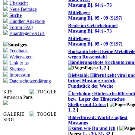
Übersicht
Mustang Bj. 64½ - 73
Neue Beiträge
Mittellager
Suche
Mustang Bj. 05 - 09 (S197)
Händler-Angebote
Beule im Getriebetunnel
Forum FAQ
Mustang Bj. 64½ - 73
Boardregeln/AGB
Mittellager
Mustang Bj. 05 - 09 (S197)
Sonstiges
Feedback
Rockauto liefert keine Metallteil
Weitersagen
wegen Russenstahl
Händlerangebote (rockauto.com
Link to us
Pages:
1
,
2
]
Sitemap
Impressum
Diebstahl: Hilferuf geht viral un
bringt Mustang zurück
Datenschutzerklärung
Fundstück der Woche
KTS
Überholung Hinterachsdifferenti
American Parts
bzw. Lager der Hinterachse
Shelby und Cobra
[
Pag
1
,
2
]
GALERIE
Bilderthread: World`s ugliest
SPOT
Mustangs
Exoten wie Du und Ich
[
Pages:
1
...
30
,
31
,
32
]