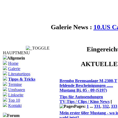
Galerie News :
10.US C
Eingereich
HAUPTMENU
Allgemein
AKTUELLE
Home
Galerie
Themen
Literaturtipps
Tipps & Tricks
Brembo Bremsanlage M-2300-T
Termine
fehlende Bescheinigungen ......
Umfragen
Mustang Bj. 05 - 09 (S197)
Linkseite
Tips für Autosendungen
Top 10
TV-Tips / Clips / Kino News
[
Kontakt
Pages:
1
...
331
,
332
,
333
Mein erster 68er Mustang - wo is
Forum
wohl jetzt?