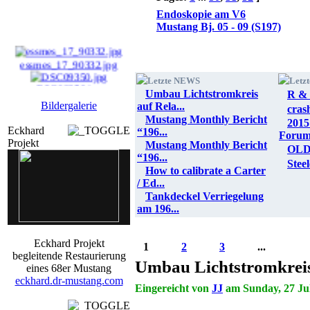
Endoskopie am V6
Mustang Bj. 05 - 09 (S197)
essmes_17_90332.jpg
Letzte NEWS
Letz
DSC09350.jpg
Umbau Lichtstromkreis
R & 
Bildergalerie
auf Rela...
cras
diges17_900475.jpg
Mustang Monthly Bericht
2015
Eckhard
“196...
Foru
JJ_AIM_14_90483.jpg
Projekt
Mustang Monthly Bericht
OLD
“196...
Stee
How to calibrate a Carter
/ Ed...
Tankdeckel Verriegelung
am 196...
Eckhard Projekt
1
2
3
...
begleitende Restaurierung
Umbau Lichtstromkreis
eines 68er Mustang
eckhard.dr-mustang.com
Eingereicht von
JJ
am Sunday, 27 Jul