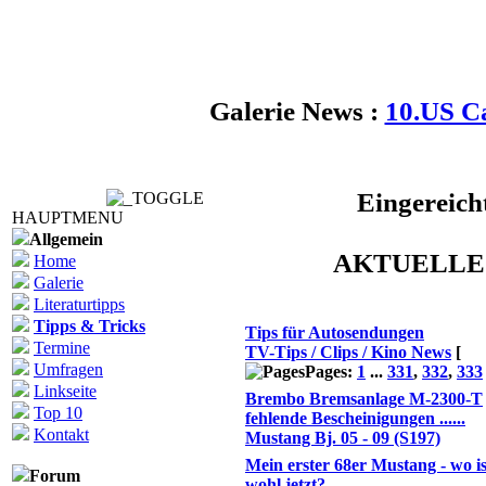
Galerie News :
10.US C
Eingereich
HAUPTMENU
Allgemein
AKTUELLE
Home
Galerie
Themen
Literaturtipps
Tipps & Tricks
Tips für Autosendungen
Termine
TV-Tips / Clips / Kino News
[
Umfragen
Pages:
1
...
331
,
332
,
333
Linkseite
Brembo Bremsanlage M-2300-T
Top 10
fehlende Bescheinigungen ......
Kontakt
Mustang Bj. 05 - 09 (S197)
Mein erster 68er Mustang - wo is
Forum
wohl jetzt?