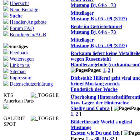
Übersicht
Mustang Bj. 64½ - 73
Neue Beiträge
Mittellager
Suche
Mustang Bj. 05 - 09 (S197)
Händler-Angebote
Beule im Getriebetunnel
Forum FAQ
Mustang Bj. 64½ - 73
Boardregeln/AGB
Mittellager
Mustang Bj. 05 - 09 (S197)
Sonstiges
Feedback
Rockauto liefert keine Metallteil
Weitersagen
wegen Russenstahl
Händlerangebote (rockauto.com
Link to us
Pages:
1
,
2
]
Sitemap
Impressum
Diebstahl: Hilferuf geht viral un
bringt Mustang zurück
Datenschutzerklärung
Fundstück der Woche
KTS
Überholung Hinterachsdifferenti
American Parts
bzw. Lager der Hinterachse
Shelby und Cobra
[
Pag
1
,
2
]
GALERIE
Bilderthread: World`s ugliest
SPOT
Mustangs
Exoten wie Du und Ich
[
Pages:
1
...
30
,
31
,
32
]