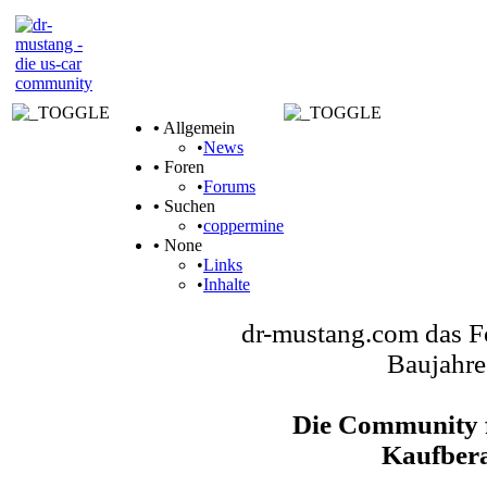
•
Allgemein
•
News
•
Foren
•
Forums
•
Suchen
•
coppermine
•
None
•
Links
•
Inhalte
dr-mustang.com das F
Baujahre
Die Community f
Kaufbera