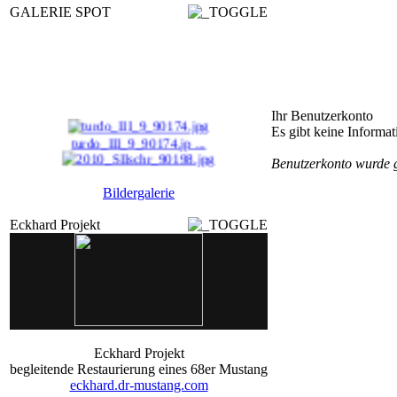
GALERIE SPOT
Ihr Benutzerkonto
Es gibt keine Informa
turdo_III_9_90174.jp ...
Benutzerkonto wurde 
2010_SIIschr_90198.j ...
Bildergalerie
drm_user_11_00291.jp ...
Eckhard Projekt
daycruisdressoUSA16_ ...
Eckhard Projekt
begleitende Restaurierung eines 68er Mustang
eckhard.dr-mustang.com