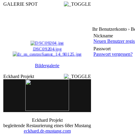
GALERIE SPOT
Ihr Benutzerkonto › 
Nickname
Neuen Benutzer regist
DSC09204.jpg
Passwort
Passwort vergessen?
dr_m_centroSamst_14_ ...
Bildergalerie
Venray17_900497.jpg
Eckhard Projekt
movieSa_17_90143.jpg
Eckhard Projekt
begleitende Restaurierung eines 68er Mustang
eckhard.dr-mustang.com