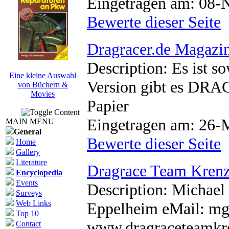
Eingetragen am: 08-
Bewerte dieser Seite
Dragracer.de Magazi
Description: Es ist s
Eine kleine Auswahl
Version gibt es DR
von Büchern &
Movies
Papier
Eingetragen am: 26-
MAIN MENU
General
Bewerte dieser Seite
Home
Gallery
Literature
Dragrace Team Kren
Encyclopedia
Events
Description: Michael
Surveys
Web Links
Eppelheim eMail: m
Top 10
www.dragraceteamkr
Contact