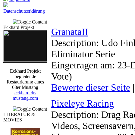
Datenschutzerklärung
Eckhard Projekt
GranataII
Description: Udo Fink
Eliminator Serie
Eingetragen am: 23-D
Eckhard Projekt
Vote)
begleitende
Restaurierung eines
Bewerte dieser Seite
68er Mustang
eckhard.dr-
mustang.com
Pixeleye Racing
Description: Drag Rac
LITERATUR &
MOVIES
Videos, Screensavern,