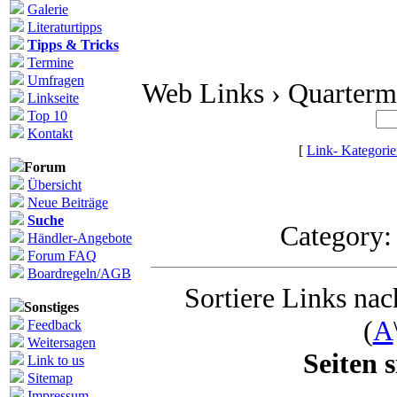
Galerie
Literaturtipps
Tipps & Tricks
Termine
Umfragen
Web Links › Quarterm
Linkseite
Top 10
Kontakt
[
Link- Kategori
Forum
Übersicht
Neue Beiträge
Suche
Category
Händler-Angebote
Forum FAQ
Boardregeln/AGB
Sortiere Links nach
Sonstiges
(
A
Feedback
Weitersagen
Seiten s
Link to us
Sitemap
Impressum