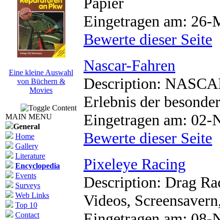
Papier
Eingetragen am: 26-
Bewerte dieser Seite
Nascar-Fahren
Eine kleine Auswahl
Description: NASCAR
von Büchern &
Movies
Erlebnis der besonder
Eingetragen am: 02-
MAIN MENU
General
Bewerte dieser Seite
Home
Gallery
Literature
Pixeleye Racing
Encyclopedia
Events
Description: Drag Rac
Surveys
Web Links
Videos, Screensavern,
Top 10
Eingetragen am: 08-
Contact