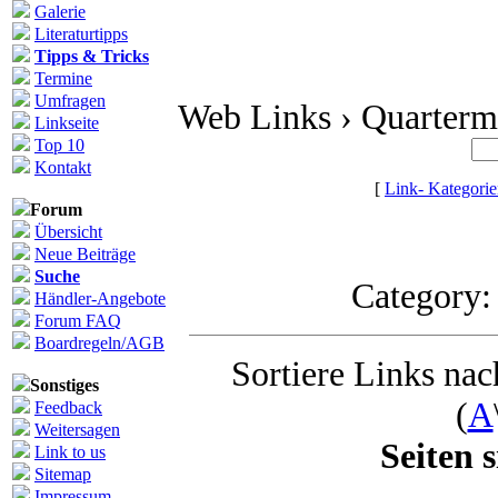
Galerie
Literaturtipps
Tipps & Tricks
Termine
Umfragen
Web Links › Quarterm
Linkseite
Top 10
Kontakt
[
Link- Kategori
Forum
Übersicht
Neue Beiträge
Suche
Category
Händler-Angebote
Forum FAQ
Boardregeln/AGB
Sortiere Links nach
Sonstiges
(
A
Feedback
Weitersagen
Seiten s
Link to us
Sitemap
Impressum