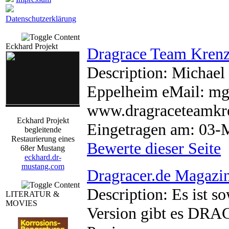
Datenschutzerklärung
Eckhard Projekt
Dragrace Team Kren
Description: Michael
Eppelheim eMail: m
www.dragraceteamkr
Eckhard Projekt
Eingetragen am: 03-
begleitende
Restaurierung eines
Bewerte dieser Seite
68er Mustang
eckhard.dr-
mustang.com
Dragracer.de Magazi
Description: Es ist s
LITERATUR &
MOVIES
Version gibt es DR