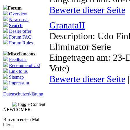
Bewerte dieser Seite
Forum
Overview
New posts
GranataII
Search
Dealer-offer
Description: Udo Fink
Forum FAQ
Forum Rules
Eliminator Serie
Miscellaneous
Eingetragen am: 23-D
Feedback
Recommend Us!
Vote)
Link to us
Bewerte dieser Seite
Sitemap
Impressum
Datenschutzerklärung
NEWCOMER
Bin zum ersten Mal
hier...