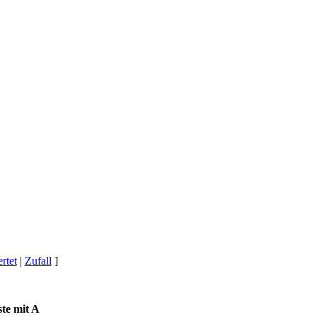
rtet
|
Zufall
]
ste mit A