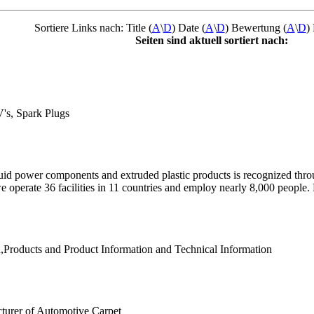
Sortiere Links nach: Title (
A
\
D
) Date (
A
\
D
) Bewertung (
A
\
D
) 
Seiten sind aktuell sortiert nach:
V's, Spark Plugs
luid power components and extruded plastic products is recognized thr
operate 36 facilities in 11 countries and employ nearly 8,000 people. 
,Products and Product Information and Technical Information
turer of Automotive Carpet