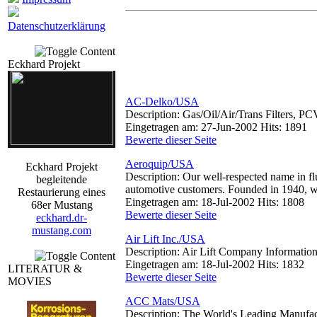
Datenschutzerklärung
Eckhard Projekt
AC-Delko/USA
Description: Gas/Oil/Air/Trans Filters, PC
Eingetragen am: 27-Jun-2002 Hits: 1891
Bewerte dieser Seite
Aeroquip/USA
Eckhard Projekt
Description: Our well-respected name in f
begleitende
automotive customers. Founded in 1940, we 
Restaurierung eines
Eingetragen am: 18-Jul-2002 Hits: 1808
68er Mustang
Bewerte dieser Seite
eckhard.dr-
mustang.com
Air Lift Inc./USA
Description: Air Lift Company Information
Eingetragen am: 18-Jul-2002 Hits: 1832
LITERATUR &
Bewerte dieser Seite
MOVIES
ACC Mats/USA
Description: The World's Leading Manufac