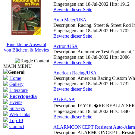
Eingetragen am: 18-Jul-2002 Hits: 1912
Bewerte dieser Seite
Auto Meter/USA
Description: Racing, Street & Street Rod 
Eingetragen am: 18-Jul-2002 Hits: 1702
Bewerte dieser Seite
Eine kleine Auswahl
Actron/USA
von Büchern & Movies
Description: Automotive Test Equipment,
Eingetragen am: 18-Jul-2002 Hits: 2086
Bewerte dieser Seite
MAIN MENU
General
Anerican Racing/USA
Home
Description: American Racing Custom Wh
Eingetragen am: 18-Jul-2002 Hits: 1732
Gallery
Bewerte dieser Seite
Literature
Encyclopedia
AGR/USA
Events
Description: IF YOU�RE REALLY
Surveys
Eingetragen am: 18-Jul-2002 Hits: 1840
Web Links
Bewerte dieser Seite
Top 10
Contact
ALARMCONCEPT Resistent Auto-Alar
Description: ALARMCONCEPT - Resistent A