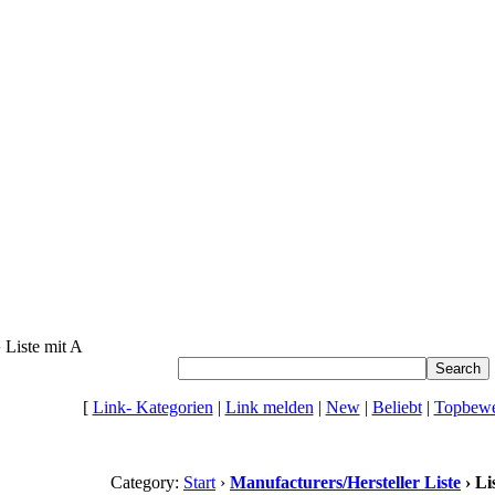
 Liste mit A
[
Link- Kategorien
|
Link melden
|
New
|
Beliebt
|
Topbewe
Category:
Start
›
Manufacturers/Hersteller Liste
› Li