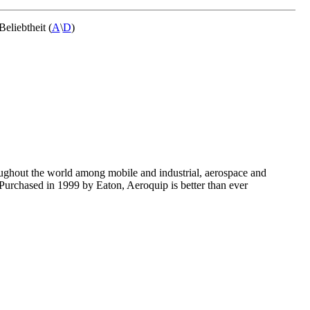
Beliebtheit (
A
\
D
)
oughout the world among mobile and industrial, aerospace and
Purchased in 1999 by Eaton, Aeroquip is better than ever