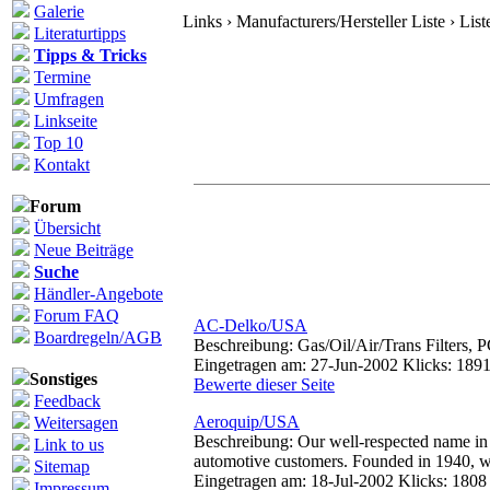
Galerie
Links › Manufacturers/Hersteller Liste › List
Literaturtipps
Tipps & Tricks
Termine
Umfragen
Linkseite
Top 10
Kontakt
Forum
Übersicht
Neue Beiträge
Suche
Händler-Angebote
Forum FAQ
AC-Delko/USA
Boardregeln/AGB
Beschreibung: Gas/Oil/Air/Trans Filters, 
Eingetragen am: 27-Jun-2002 Klicks: 189
Sonstiges
Bewerte dieser Seite
Feedback
Aeroquip/USA
Weitersagen
Beschreibung: Our well-respected name in 
Link to us
automotive customers. Founded in 1940, we 
Sitemap
Eingetragen am: 18-Jul-2002 Klicks: 1808
Impressum