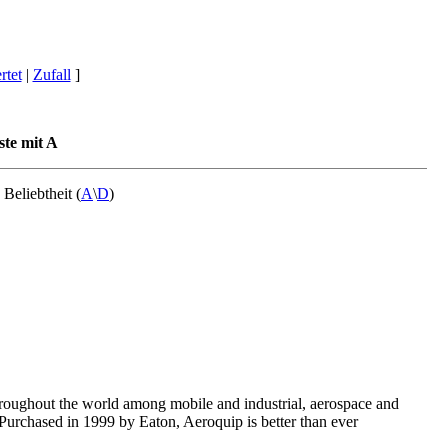
tet
|
Zufall
]
ste mit A
) Beliebtheit (
A
\
D
)
hroughout the world among mobile and industrial, aerospace and
Purchased in 1999 by Eaton, Aeroquip is better than ever