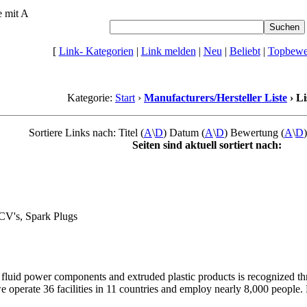
e mit A
[
Link- Kategorien
|
Link melden
|
Neu
|
Beliebt
|
Topbewer
Kategorie:
Start
›
Manufacturers/Hersteller Liste
› Li
Sortiere Links nach: Titel (
A
\
D
) Datum (
A
\
D
) Bewertung (
A
\
D
Seiten sind aktuell sortiert nach:
PCV's, Spark Plugs
1
fluid power components and extruded plastic products is recognized t
operate 36 facilities in 11 countries and employ nearly 8,000 people. 