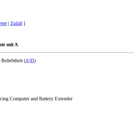
tet
|
Zufall
]
ste mit A
) Beliebtheit (
A
\
D
)
acing Computer and Battery Extender