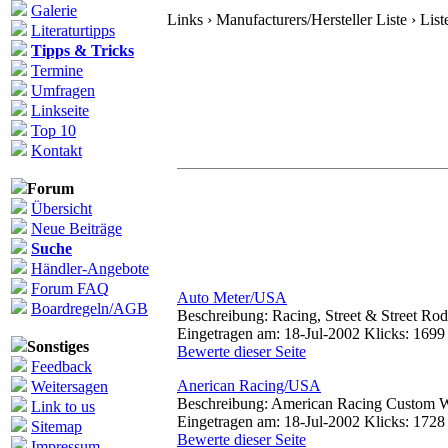
Galerie
Links › Manufacturers/Hersteller Liste › List
Literaturtipps
Tipps & Tricks
Termine
Umfragen
Linkseite
Top 10
Kontakt
Forum
Übersicht
Neue Beiträge
Suche
Händler-Angebote
Forum FAQ
Auto Meter/USA
Boardregeln/AGB
Beschreibung: Racing, Street & Street Ro
Eingetragen am: 18-Jul-2002 Klicks: 1699
Sonstiges
Bewerte dieser Seite
Feedback
Anerican Racing/USA
Weitersagen
Beschreibung: American Racing Custom 
Link to us
Eingetragen am: 18-Jul-2002 Klicks: 1728
Sitemap
Bewerte dieser Seite
Impressum