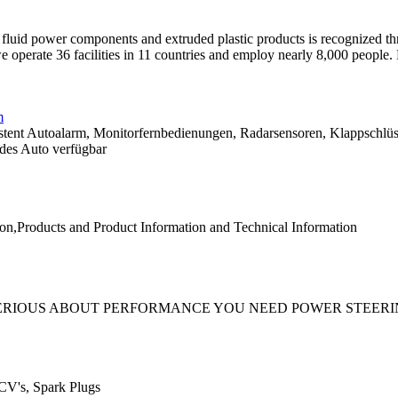
fluid power components and extruded plastic products is recognized t
operate 36 facilities in 11 countries and employ nearly 8,000 people. 
m
Autoalarm, Monitorfernbedienungen, Radarsensoren, Klappschlüssel.
edes Auto verfügbar
on,Products and Product Information and Technical Information
Y SERIOUS ABOUT PERFORMANCE YOU NEED POWER STEER
PCV's, Spark Plugs