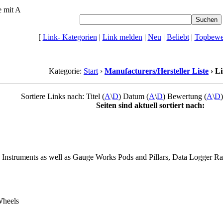
e mit A
[
Link- Kategorien
|
Link melden
|
Neu
|
Beliebt
|
Topbewer
Kategorie:
Start
›
Manufacturers/Hersteller Liste
› Li
Sortiere Links nach: Titel (
A
\
D
) Datum (
A
\
D
) Bewertung (
A
\
D
Seiten sind aktuell sortiert nach:
d Instruments as well as Gauge Works Pods and Pillars, Data Logger R
Wheels