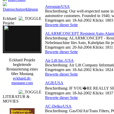
Aeroquip/USA
Datenschutzerklärung
Beschreibung: Our well-respected name in 
automotive customers. Founded in 1940, we 
Eckhard
Eingetragen am: 18-Jul-2002 Klicks: 1803
Projekt
Bewerte dieser Seite
ALARMCONCEPT Resistent Auto-Alar
Beschreibung: ALARMCONCEPT - Resistent 
Nebelmaschine fürs Auto, Kabelplan für j
Eingetragen am: 20-Jul-2004 Klicks: 1811
Bewerte dieser Seite
Eckhard Projekt
Air Lift Inc./USA
begleitende
Beschreibung: Air Lift Company Informati
Restaurierung eines
Eingetragen am: 18-Jul-2002 Klicks: 1824
68er Mustang
Bewerte dieser Seite
eckhard.dr-
mustang.com
AGR/USA
Beschreibung: IF YOU�RE REALL
Eingetragen am: 18-Jul-2002 Klicks: 1837
LITERATUR &
Bewerte dieser Seite
MOVIES
AC-Delko/USA
Beschreibung: Gas/Oil/Air/Trans Filters, 