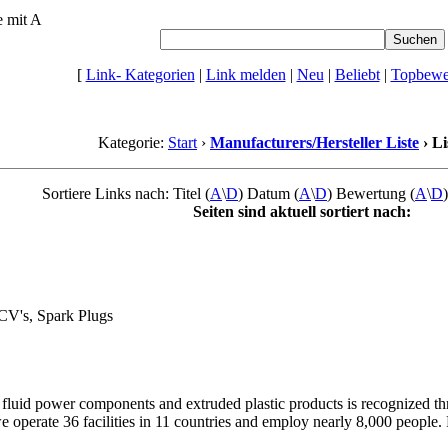
e mit A
[
Link- Kategorien
|
Link melden
|
Neu
|
Beliebt
|
Topbewer
Kategorie:
Start
›
Manufacturers/Hersteller Liste
› Li
Sortiere Links nach: Titel (
A
\
D
) Datum (
A
\
D
) Bewertung (
A
\
D
Seiten sind aktuell sortiert nach:
PCV's, Spark Plugs
1
fluid power components and extruded plastic products is recognized t
operate 36 facilities in 11 countries and employ nearly 8,000 people. 