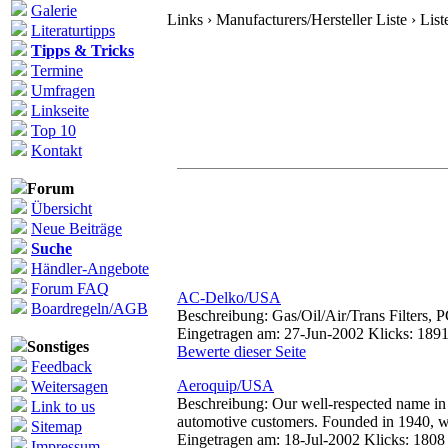
Galerie
Links › Manufacturers/Hersteller Liste › List
Literaturtipps
Tipps & Tricks
Termine
Umfragen
Linkseite
Top 10
Kontakt
Forum
Übersicht
Neue Beiträge
Suche
Händler-Angebote
Forum FAQ
AC-Delko/USA
Boardregeln/AGB
Beschreibung: Gas/Oil/Air/Trans Filters, 
Eingetragen am: 27-Jun-2002 Klicks: 189
Sonstiges
Bewerte dieser Seite
Feedback
Aeroquip/USA
Weitersagen
Beschreibung: Our well-respected name in 
Link to us
automotive customers. Founded in 1940, we 
Sitemap
Eingetragen am: 18-Jul-2002 Klicks: 1808
Impressum