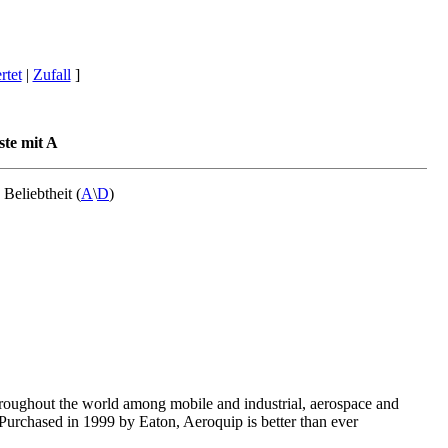
tet
|
Zufall
]
ste mit A
) Beliebtheit (
A
\
D
)
hroughout the world among mobile and industrial, aerospace and
Purchased in 1999 by Eaton, Aeroquip is better than ever