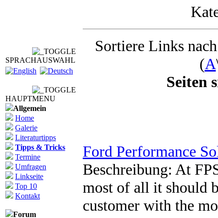
Kat
Sortiere Links nach:
(
A
SPRACHAUSWAHL
Seiten s
HAUPTMENU
Allgemein
Home
Galerie
Literaturtipps
Ford Performance So
Tipps & Tricks
Termine
Beschreibung: At FPS
Umfragen
Linkseite
most of all it should 
Top 10
Kontakt
customer with the mos
Forum