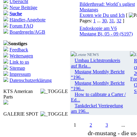
Übersicht
Bilderthread: World`s ugliest
Neue Beiträge
Mustangs
Suche
Exoten wie Du und Ich
[
Händler-Angebote
Pages:
1
...
30
,
31
,
32
]
Forum FAQ
Endoskopie am V6
Boardregeln/AGB
Mustang Bj. 05 - 09 (S197)
Sonstiges
Feedback
Letzte NEWS
L
Weitersagen
Umbau Lichtstromkreis
R
Link to us
auf Rela...
c
Sitemap
Mustang Monthly Bericht
2
Impressum
“196...
Fo
Datenschutzerklärung
Mustang Monthly Bericht
“196...
KTS American
S
How to calibrate a Carter /
Parts
Ed...
Tankdeckel Verriegelung
am 196...
GALERIE SPOT
1
2
3
...
dr-mustang - die 