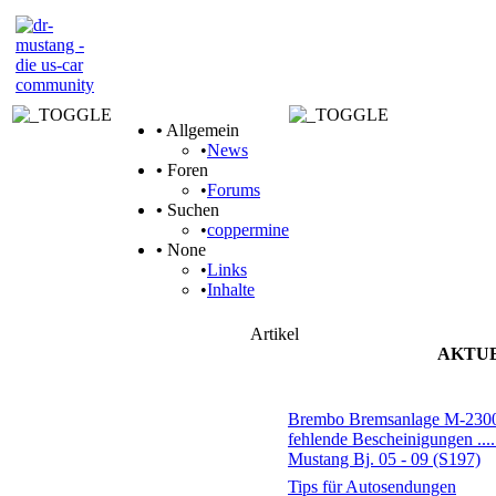
•
Allgemein
•
News
•
Foren
•
Forums
•
Suchen
•
coppermine
•
None
•
Links
•
Inhalte
Artikel
AKTU
Themen
Brembo Bremsanlage M-230
fehlende Bescheinigungen ....
Mustang Bj. 05 - 09 (S197)
Tips für Autosendungen