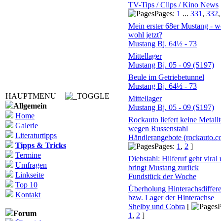
TV-Tips / Clips / Kino News
Pages:
1
...
331
,
332
Mein erster 68er Mustang - wo
wohl jetzt?
Mustang Bj. 64½ - 73
Mittellager
Mustang Bj. 05 - 09 (S197)
Beule im Getriebetunnel
Mustang Bj. 64½ - 73
HAUPTMENU
Mittellager
Allgemein
Mustang Bj. 05 - 09 (S197)
Home
Rockauto liefert keine Metallt
Galerie
wegen Russenstahl
Literaturtipps
Händlerangebote (rockauto.c
Tipps & Tricks
Pages:
1
,
2
]
Termine
Diebstahl: Hilferuf geht viral
Umfragen
bringt Mustang zurück
Linkseite
Fundstück der Woche
Top 10
Überholung Hinterachsdiffere
Kontakt
bzw. Lager der Hinterachse
Shelby und Cobra
[
P
Forum
1
,
2
]