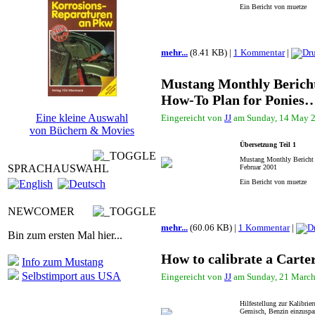
Ein Bericht von muetze
mehr...
(8.41 KB) |
1 Kommentar
|
Mustang Monthly Berich
How-To Plan for Ponies
Eine kleine Auswahl
Eingereicht von
JJ
am Sunday, 14 May 2
von Büchern & Movies
Übersetzung Teil 1
Mustang Monthly Bericht 
SPRACHAUSWAHL
Februar 2001
Ein Bericht von muetze
NEWCOMER
mehr...
(60.06 KB) |
1 Kommentar
|
Bin zum ersten Mal hier...
How to calibrate a Carte
Info zum Mustang
Selbstimport aus USA
Eingereicht von
JJ
am Sunday, 21 March
Hilfestellung zur Kalibri
Gemisch, Benzin einzuspa