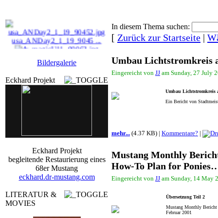
In diesem Thema suchen:
[
Zurück zur Startseite
|
Wä
usa_ANDay2_1_19_9045 ...
dr_magicU11_00063.jp ...
Umbau Lichtstromkreis a
Bildergalerie
Mustang2010_012.jpg
Eingereicht von
JJ
am Sunday, 27 July 2
Eckhard Projekt
centroSoUSER17_90007 ...
Umbau Lichtstromkreis a
Ein Bericht von Stadtmeis
mehr...
(4.37 KB) |
Kommentare?
|
Eckhard Projekt
Mustang Monthly Berich
begleitende Restaurierung eines
How-To Plan for Ponies
68er Mustang
eckhard.dr-mustang.com
Eingereicht von
JJ
am Sunday, 14 May 2
LITERATUR &
Übersetzung Teil 2
MOVIES
Mustang Monthly Bericht 
Februar 2001