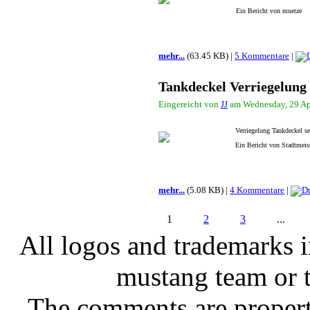
Ein Bericht von muetze
mehr...
(63.45 KB) |
5 Kommentare
|
Tankdeckel Verriegelun
Eingereicht von
JJ
am Wednesday, 29 Apr
Verriegelung Tankdeckel s
Ein Bericht von Stadtmeis
mehr...
(5.08 KB) |
4 Kommentare
|
1
2
3
...
All logos and trademarks in
mustang team or t
The comments are property 