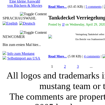
Eine kleine Auswahl
von Büchern & Movies
Read More...
(63.45 KB) |
5 comments
|
Tankdeckel Verriegelu
SPRACHAUSWAHL
Posted by
JJ
on Wednesday, April 29, 2020
Verriegelung Tankdeckel selbs
NEWCOMER
Ein Bericht von Stadtmeister1
Bin zum ersten Mal hier...
Info zum Mustang
Read More...
(5.08 KB) |
4 comments
|
Selbstimport aus USA
1
2
3
...
All logos and trademarks in
mustang team or t
The comments are property 