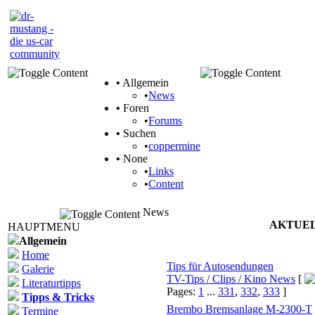
•
Allgemein
•
News
•
Foren
•
Forums
•
Suchen
•
coppermine
•
None
•
Links
•
Content
News
AKTUEL
HAUPTMENU
Allgemein
Themen
Home
Tips für Autosendungen
Galerie
TV-Tips / Clips / Kino News
[
Literaturtipps
Pages:
1
...
331
,
332
,
333
]
Tipps & Tricks
Brembo Bremsanlage M-2300-T
Termine