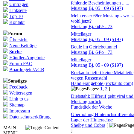
fehlende Bescheinigungen ......
Umfragen
Mustang Bj. 05 - 09 (S197)
Linkseite
Mein erster 68er Mustang - wo ist
Top 10
wohl jetzt?
Kontakt
Mustang Bj. 64½ - 73
Forum
Mittellager
Mustang Bj. 05 - 09 (S197)
Übersicht
Neue Beiträge
Beule im Getriebetunnel
Suche
Mustang Bj. 64½ - 73
Händler-Angebote
Mittellager
Forum FAQ
Mustang Bj. 05 - 09 (S197)
Boardregeln/AGB
Rockauto liefert keine Metallteile
wegen Russenstahl
Sonstiges
Händlerangebote (rockauto.com)
Feedback
Pages:
1
,
2
]
Weitersagen
Diebstahl: Hilferuf geht viral und
Link to us
Mustang zurück
Sitemap
Fundstück der Woche
Impressum
Überholung Hinterachsdifferentia
Datenschutzerklärung
Lager der Hinterachse
Shelby und Cobra
[
Page
MAIN
]
MENU