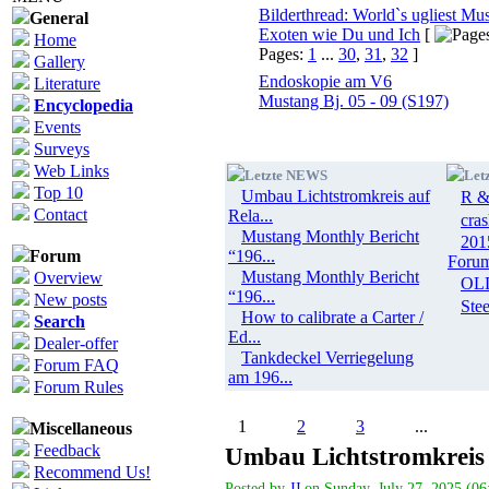
Bilderthread: World`s ugliest Mu
General
Exoten wie Du und Ich
[
Home
Pages:
1
...
30
,
31
,
32
]
Gallery
Endoskopie am V6
Literature
Mustang Bj. 05 - 09 (S197)
Encyclopedia
Events
Surveys
Web Links
Letzte NEWS
Let
Top 10
Umbau Lichtstromkreis auf
R &
Contact
Rela...
cras
Mustang Monthly Bericht
201
Forum
“196...
Foru
Mustang Monthly Bericht
Overview
OL
“196...
New posts
Ste
How to calibrate a Carter /
Search
Ed...
Dealer-offer
Tankdeckel Verriegelung
Forum FAQ
am 196...
Forum Rules
1
2
3
...
Miscellaneous
Feedback
Umbau Lichtstromkreis 
Recommend Us!
Posted by
JJ
on Sunday, July 27, 2025 (06