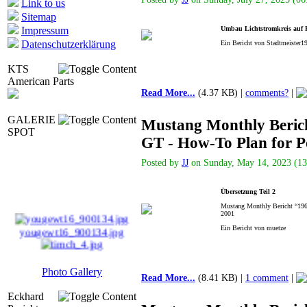
Link to us
Sitemap
Impressum
Umbau Lichtstromkreis auf R
Datenschutzerklärung
Ein Bericht von Stadtmeister1
KTS
American Parts
Read More...
(4.37 KB) |
comments?
|
GALERIE
Mustang Monthly Beric
SPOT
GT - How-To Plan for 
Posted by
JJ
on Sunday, May 14, 2023 (13:
Übersetzung Teil 2
Mustang Monthly Bericht “196
2001
yougewt16_900134.jpg
Ein Bericht von muetze
timch_4.jpg
Photo Gallery
dr_m_so_26_90382.jpg
Read More...
(8.41 KB) |
1 comment
|
Eckhard
2010_IIIltrrun_90102 ...