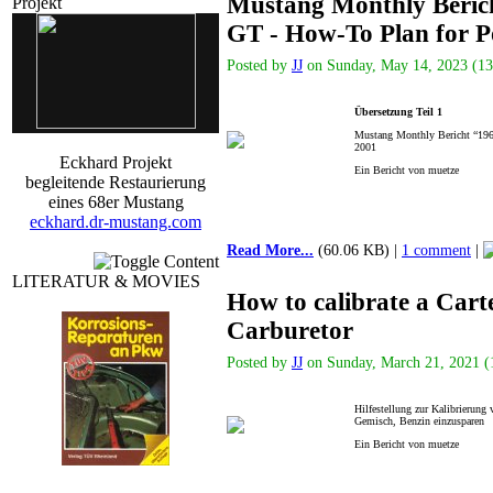
Mustang Monthly Beric
Projekt
GT - How-To Plan for 
Posted by
JJ
on Sunday, May 14, 2023 (13:
Übersetzung Teil 1
Mustang Monthly Bericht “196
2001
Eckhard Projekt
Ein Bericht von muetze
begleitende Restaurierung
eines 68er Mustang
eckhard.dr-mustang.com
Read More...
(60.06 KB) |
1 comment
|
LITERATUR & MOVIES
How to calibrate a Cart
Carburetor
Posted by
JJ
on Sunday, March 21, 2021 (1
Hilfestellung zur Kalibrierung
Gemisch, Benzin einzusparen
Ein Bericht von muetze