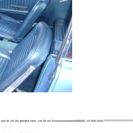
nd als ich ihn gestartet hatte, was für ein Sooooouuuuunnnnddddddd, ich dreh durch !!!!!!!!!!!!!!!!!!!!!!!!!!!!!!!!