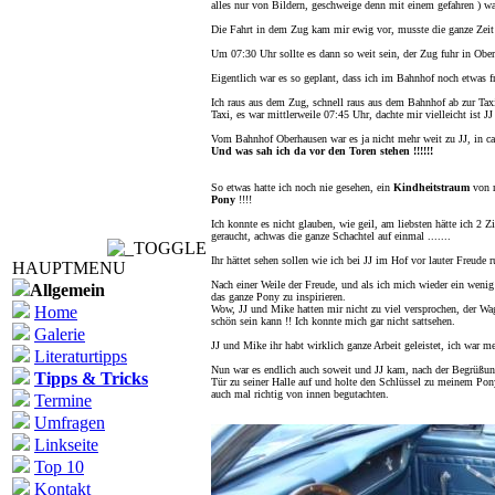
alles nur von Bildern, geschweige denn mit einem gefahren ) wa
Die Fahrt in dem Zug kam mir ewig vor, musste die ganze Zeit
Um 07:30 Uhr sollte es dann so weit sein, der Zug fuhr in Obe
Eigentlich war es so geplant, dass ich im Bahnhof noch etwas f
Ich raus aus dem Zug, schnell raus aus dem Bahnhof ab zur Taxis
Taxi, es war mittlerweile 07:45 Uhr, dachte mir vielleicht ist JJ
Vom Bahnhof Oberhausen war es ja nicht mehr weit zu JJ, in ca.
Und was sah ich da vor den Toren stehen !!!!!!
So etwas hatte ich noch nie gesehen, ein
Kindheitstraum
von 
Pony
!!!!
Ich konnte es nicht glauben, wie geil, am liebsten hätte ich 2 Z
geraucht, achwas die ganze Schachtel auf einmal .......
Ihr hättet sehen sollen wie ich bei JJ im Hof vor lauter Freud
HAUPTMENU
Nach einer Weile der Freude, und als ich mich wieder ein wenig 
Allgemein
das ganze Pony zu inspirieren.
Home
Wow, JJ und Mike hatten mir nicht zu viel versprochen, der W
schön sein kann !! Ich konnte mich gar nicht sattsehen.
Galerie
JJ und Mike ihr habt wirklich ganze Arbeit geleistet, ich war me
Literaturtipps
Nun war es endlich auch soweit und JJ kam, nach der Begrüßun
Tipps & Tricks
Tür zu seiner Halle auf und holte den Schlüssel zu meinem Pon
auch mal richtig von innen begutachten.
Termine
Umfragen
Linkseite
Top 10
Kontakt