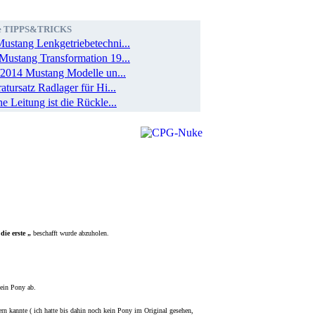
te TIPPS&TRICKS
ustang Lenkgetriebetechni...
Mustang Transformation 19...
2014 Mustang Modelle un...
atursatz Radlager für Hi...
e Leitung ist die Rückle...
die erste „
beschafft wurde abzuholen.
dein Pony ab.
rn kannte ( ich hatte bis dahin noch kein Pony im Original gesehen,