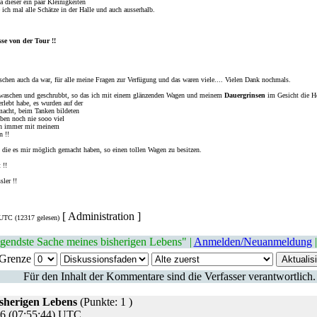
 dieser ein paar Kleinigkeiten
 ich mal alle Schätze in der Halle und auch ausserhalb.
se von der Tour !!
chen auch da war, für alle meine Fragen zur Verfügung und das waren viele.... Vielen Dank nochmals.
waschen und geschrubbt, so das ich mit einem glänzenden Wagen und meinem
Dauergrinsen
im Gesicht die He
erlebt habe, es wurden auf der
acht, beim Tanken bildeten
en noch nie sooo viel
 ich immer mit meinem
n !!
, die es mir möglich gemacht haben, so einen tollen Wagen zu besitzen.
 !!
ler !!
[ Administration ]
UTC (12317 gelesen)
egendste Sache meines bisherigen Lebens" |
Anmelden/Neuanmeldung
|
Grenze
Für den Inhalt der Kommentare sind die Verfasser verantwortlich.
isherigen Lebens
(Punkte: 1 )
06 (07:55:44) UTC