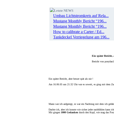
Letzte NEWS
Umbau Lichtstromkreis auf Rela...
Mustang Monthly Bericht “196...
Mustang Monthly Bericht “196...
How to calibrate a Carter / Ed...
Tankdeckel Verriegelung am 196...
Ein später Bericht, 
Bericht von ponyfan
Ein später Bericht, aber besser spät als nie !
Am 16.06.05 um 21:32 Uhr war es soweit, es ging mit dem Zu
Mann war ich aufgeregt, es war ein Nachtzug mit dem ich gefahr
Dachte ich, aber ich konnte wie sicher jeder nachfühlen kann ic
Mir gingen
1000 Gedanken
durch den Kopf, wie mag das Po