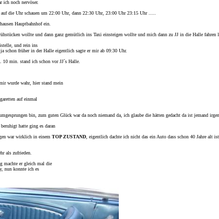
r ich noch nervöser.
 auf die Uhr schauen um 22:00 Uhr, dann 22:30 Uhr, 23:00 Uhr 23:15 Uhr .....
rhausen Hauptbahnhof ein.
rühstücken wollte und dann ganz gemütlich ins Taxi einsteigen wollte und mich dann zu JJ in die Halle fahren l
telle, und rein ins
 ja schon früher in der Halle eigentlich sagte er mir ab 09:30 Uhr.
 10 min. stand ich schon vor JJ´s Halle.
mir wurde wahr, hier stand mein
igaretten auf einmal
e rumgesprungen bin, zum guten Glück war da noch niemand da, ich glaube die hätten gedacht da ist jemand irg
beruhigt hatte ging es daran
agen war wirklich in einem
TOP ZUSTAND
, eigentlich dachte ich nicht das ein Auto dass schon 40 Jahre alt is
hr als zufrieden.
g machte er gleich mal die
y, nun konnte ich es