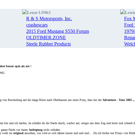
Letzte LINKS
Letz
R & S Motorsports, Inc.
Fox M
crashescars
Ford 
2015 Ford Mustang S550 Forum
1979/
OLDTIMER.ZONE
Repar
Steele Rubber Products
Welch
aber besser spät als nie !
1965
g von Ravensburg auf die lange Reise nach Oberhausen um mein Pony, dass bei der
Adventure - Tour 2005 „ 
en bin und ich dachte, da schläfst du die Nacht durch, wachst auf, steigst aus dem Zug und holst mal schnell 
h ganze Nacht vor lauter
Aufregung
nicht schlafen.
ny wohl im
original
aussehen, wie wird es sich fahren lassen und und und.... Da ich bisher nur Ponys von Bilde