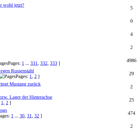
r wohl jetzt?
5
0
4
2
4986
Pages:
1
...
331
,
332
,
333
]
 wegen Russenstahl
29
Pages:
1
,
2
]
bringt Mustang zurück
2
 bzw. Lager der Hinterachse
25
:
1
,
2
]
angs
474
ages:
1
...
30
,
31
,
32
]
2