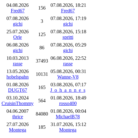
04.08.2026
07.08.2026, 18:21
156
Fred67
Fred67
07.08.2026
07.08.2026, 17:19
3
gichi
gichi
25.07.2026
07.08.2026, 15:18
125
Orle
spritti
06.08.2026
07.08.2026, 05:29
86
gichi
gichi
10.03.2013
06.08.2026, 22:52
37493
rasse
rasse
13.05.2026
05.08.2026, 00:31
10131
hobelspahn
Wanne-V8
01.08.2026
03.08.2026, 07:17
165
DUGT67
J_o_h_a_n_n_e_s
03.10.2024
01.08.2026, 18:49
564
CruisinThommy
rosso400
04.06.2007
01.08.2026, 00:04
84080
thrice
MichaelB78
27.07.2026
31.07.2026, 15:12
185
Montega
Montega