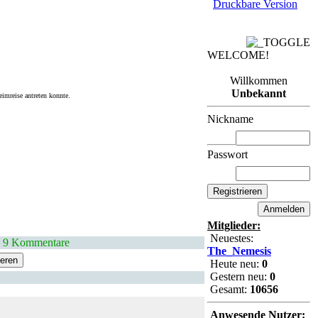
Druckbare Version
WELCOME!
Willkommen
Unbekannt
imreise antreten konnte.
Nickname
Passwort
Mitglieder:
Neuestes:
 9 Kommentare
The_Nemesis
Heute neu:
0
Gestern neu:
0
Gesamt:
10656
Anwesende Nutzer: