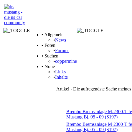
•
Allgemein
•
News
•
Foren
•
Forums
•
Suchen
•
coppermine
•
None
•
Links
•
Inhalte
Artikel › Die aufregendste Sache meines
Themen
Brembo Bremsanlage M-2300-T fehl
Mustang Bj. 05 - 09 (S197)
Brembo Bremsanlage M-2300-T fehl
Mustang Bj. 05 - 09 (S197)