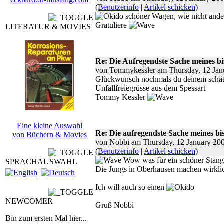
(
Benutzerinfo
|
Artikel schicken
)
schöner Wagen, wie nicht ander
Gratuliere
LITERATUR & MOVIES
Re: Die Aufregendste Sache meines b
von Tommykessler am Thursday, 12 Jan
Glückwunsch nochmals du deinem schä
Unfallfreiegrüsse aus dem Spessart
Tommy Kessler
Eine kleine Auswahl
Re: Die aufregendste Sache meines bi
von Büchern & Movies
von Nobbi am Thursday, 12 January 20
(
Benutzerinfo
|
Artikel schicken
)
Wow was für ein schöner Stan
SPRACHAUSWAHL
Die Jungs in Oberhausen machen wirkli
Ich will auch so einen
NEWCOMER
Gruß Nobbi
Bin zum ersten Mal hier...