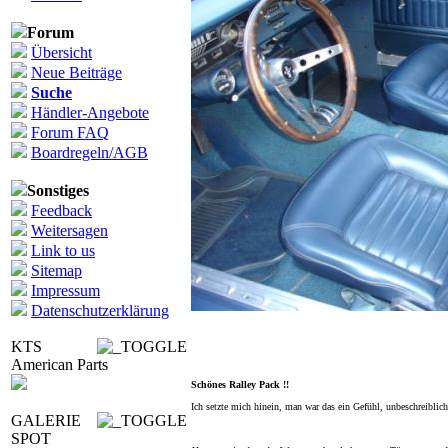
Forum
Übersicht
Neue Beiträge
Suche
Händler-Angebote
Forum FAQ
Boardregeln/AGB
Sonstiges
Feedback
Weitersagen
Link to us
Sitemap
Impressum
Datenschutzerklärung
KTS
American Parts
Schönes Ralley Pack !!
Ich setzte mich hinein, man war das ein Gefühl, unbeschreiblich u
10_dr_m_S13_90135.jp ...
GALERIE
SPOT