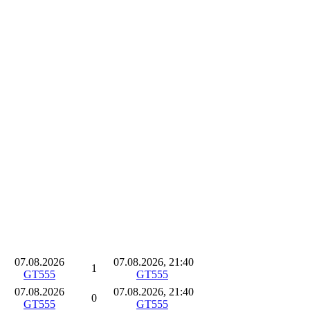
Autor
Views
Letzter Beitrag
07.08.2026
07.08.2026, 21:40
1
GT555
GT555
07.08.2026
07.08.2026, 21:40
0
GT555
GT555