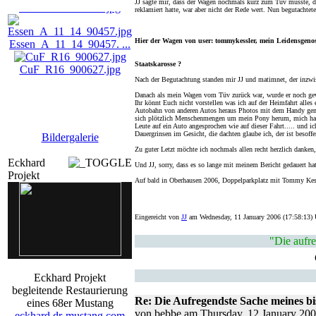
md_a_I_12_90009.jpg
JJ sagte mir, dass der Wagen nochmals kurz zum Tüv musste, da
reklamiert hatte, war aber nicht der Rede wert. Nun begutachtete
Essen_A_11_14_90457. ...
Hier der Wagen von user: tommykessler, mein Leidensgenos
CuF_R16_900627.jpg
Staatskarosse ?
Nach der Begutachtung standen mir JJ und matimnet, der inzwis
Danach als mein Wagen vom Tüv zurück war, wurde er noch ge
Ihr könnt Euch nicht vorstellen was ich auf der Heimfahrt alles 
Autobahn von anderen Autos heraus Photos mit dem Handy gem
sich plötzlich Menschenmengen um mein Pony herum, mich hab
Leute auf ein Auto angesprochen wie auf dieser Fahrt..... und
Dauergrinsen im Gesicht, die dachten glaube ich, der ist besoffe
Bildergalerie
Zu guter Letzt möchte ich nochmals allen recht herzlich danken
Eckhard
Und JJ, sorry, dass es so lange mit meinem Bericht gedauert hat
Projekt
Auf bald in Oberhausen 2006, Doppelparkplatz mit Tommy Kess
Eingereicht von
JJ
am Wednesday, 11 January 2006 (17:58:13) 
"Die aufr
Eckhard Projekt
begleitende Restaurierung
Re: Die Aufregendste Sache meines b
eines 68er Mustang
von bebbe am Thursday, 12 January 20
eckhard.dr-mustang.com