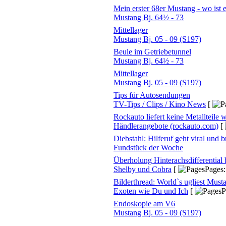
Mein erster 68er Mustang - wo ist e
Mustang Bj. 64½ - 73
Mittellager
Mustang Bj. 05 - 09 (S197)
Beule im Getriebetunnel
Mustang Bj. 64½ - 73
Mittellager
Mustang Bj. 05 - 09 (S197)
Tips für Autosendungen
TV-Tips / Clips / Kino News
[
Rockauto liefert keine Metallteile
Händlerangebote (rockauto.com)
[
Diebstahl: Hilferuf geht viral und 
Fundstück der Woche
Überholung Hinterachsdifferential
Shelby und Cobra
[
Pages
Bilderthread: World`s ugliest Must
Exoten wie Du und Ich
[
P
Endoskopie am V6
Mustang Bj. 05 - 09 (S197)