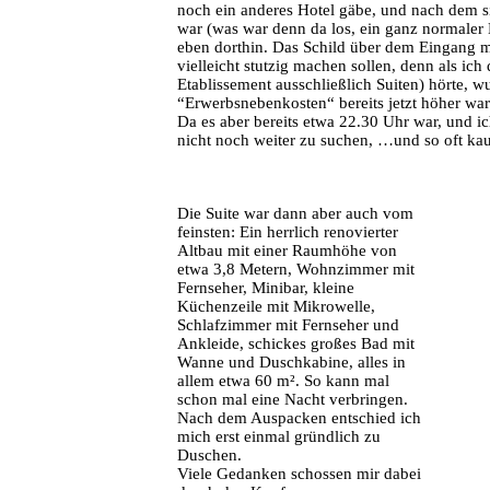
noch ein anderes Hotel gäbe, und nach dem s
war (was war denn da los, ein ganz normaler 
eben dorthin. Das Schild über dem Eingang mit
vielleicht stutzig machen sollen, denn als ich 
Etablissement ausschließlich Suiten) hörte, 
“Erwerbsnebenkosten“ bereits jetzt höher ware
Da es aber bereits etwa 22.30 Uhr war, und ic
nicht noch weiter zu suchen, …und so oft ka
Die Suite war dann aber auch vom
feinsten: Ein herrlich renovierter
Altbau mit einer Raumhöhe von
etwa 3,8 Metern, Wohnzimmer mit
Fernseher, Minibar, kleine
Küchenzeile mit Mikrowelle,
Schlafzimmer mit Fernseher und
Ankleide, schickes großes Bad mit
Wanne und Duschkabine, alles in
allem etwa 60 m². So kann mal
schon mal eine Nacht verbringen.
Nach dem Auspacken entschied ich
mich erst einmal gründlich zu
Duschen.
Viele Gedanken schossen mir dabei