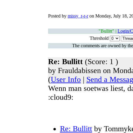
Posted by
missy_r-r-r
on Monday, July 18, 20
"Bullitt" |
Login/C
Threshold
The comments are owned by the po
Re: Bullitt
(Score: 1 )
by Frauldabissen on Monda
(
User Info
|
Send a Messa
Wenn man soetwas liest, d
:cloud9:
Re: Bullitt
by Tommykes