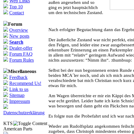
Web Links
außen angesehen und so
Top 10
ging es jetzt hauptsächlich
Contact
um den technischen Zustand.
Forum
Nach erfolgter Begutachtung dann das Ergebn
Overview
New posts
Der äußerliche Zustand war nicht perfekt, ei
Search
den Felgen, und leider eine zwar ausgebesser
Dealer-offer
erkennbare Erinnerung an einen Parkrempler a
Forum FAQ
in allem mit “relativ“ geringem Aufwand wied
Forum Rules
nichts auszusetzen: “Nimm ihn“. :thumbsup:
Selbst bei der nun begonnenen ersten Runde d
Miscellaneous
beiden MCA´ler noch, und als ich mich ansch
Feedback
verabschiedete bat mich Christian noch kurz 
Recommend Us!
etwas für mich.
Link to us
Sitemap
Am Wagen überreichte er mir ein Käppi des M
war echt gerührt. Leider hatte ich kein Schni
Impressum
was besorgen und dann geht ein Päckchen na
Datenschutzerklärung
Es folgte nun die Probefahrt und ich war nac
KTS
Wieder am Rudolfsplatz angekommen feilscht
American Parts
zugeben, dass Christoph mindestens ebenso gu
ess_mo_14_90035.jpg