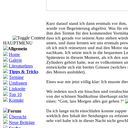
Kurz darauf stand ich dann erstmals vor ihm
wurde von Begeisterung abgelöst. Was für ein
ihm den Termin für den kommenden Vormittag
dass ich gerade vor seinem Auto stehen würde.
HAUPTMENU
unten, und dann lernten wir uns erstmals per
ob ich mich reinsetzen und mal den Motor sta
Allgemein
nachkam. Ich setzte mich in die bequemen Le
Home
Spätestens in diesem Moment, als ich den son
Galerie
Zylinders gehört hatte, war es vollkommen 
Literaturtipps
entwickelte sich ein breites Grinsen (welches
Tipps & Tricks
des Motors ausbildet).
Termine
Eines war mir jetzt völlig klar: Ich musste d
Umfragen
Linkseite
Wir redeten noch ein bisschen und verabsch
Top 10
von der schönen Stadtkulisse überhaupt nich
Kontakt
eines: “Gott, lass Morgen alles gut gehen !“
Forum
Da ich lange nicht einschlafen konnte zappte
wirklich den Inhalt der Sendungen zu erfasse
Übersicht
sehr viel habe ich in dieser Nacht nicht gesch
Neue Beiträge