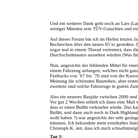
Und ein weiterer Dank geht noch an Lars (La
weniger Minuten sein TÜV-Gutachten und ein
Auf dieses Forum bin ich im Herbst letzten J
Recherchen über den neuen 05´er gestoßen. 
sogar mal in einem Thread vertreten), dass d
Durchschnittsautos aussehen würden (Was für 
Nun, angesichts der fehlenden Mittel für ein
einem Fahrzeug anfangen, welches nicht ganz 
Fastbacks von ´67 bis ´70 sind von der Karo
Meinung die schönsten Baureihen, aber ersten
zweitens sind solche Fahrzeuge in gutem Zust
Also ein neueres Baujahr zwischen 2000 und
Vor gut 2 Wochen erhielt ich dann eine Mail v
dass er einen Bullitt verkaufen würde. Das k
Bullitt, und dann auch noch in Dark Highland 
wohl haben ?) war angesichts der sehr gering
träumen. Ich bekundete mein ernsthaftes Inter
Christoph K. mit, dass ich mich schnellstmög
Tag 1: