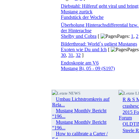
Diebstahl: Hilferuf geht viral und bringt
Mustang zurück
Fundstück der Woche
Überholung Hinterachsdifferential bzw.
der Hinterachse
Shelby und Cobra
[
Pages:
1
,
2
Bilderthread: World`s ugliest Mustangs
Exoten wie Du und Ich
[
Pages
30
,
31
,
32
]
Endoskopie am V6
Mustang Bj. 05 - 09 (S197)
Letzte NEWS
Letzte 
Umbau Lichtstromkreis auf
R & S Mo
Rela...
crashesc
Mustang Monthly Bericht
2015 Fo
“196...
Forum
Mustang Monthly Bericht
OLDTI
“196...
Steele 
How to calibrate a Carter /