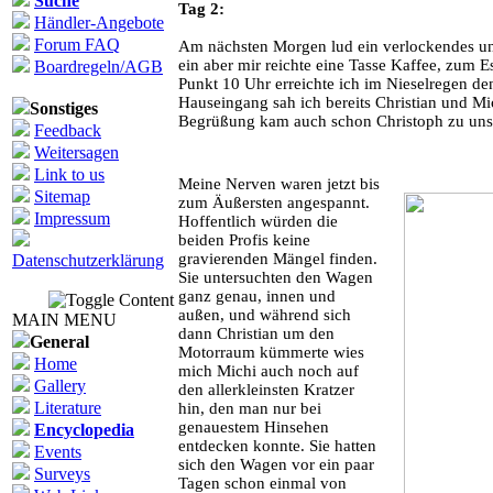
Suche
Tag 2:
Händler-Angebote
Forum FAQ
Am nächsten Morgen lud ein verlockendes un
ein aber mir reichte eine Tasse Kaffee, zum E
Boardregeln/AGB
Punkt 10 Uhr erreichte ich im Nieselregen den
Hauseingang sah ich bereits Christian und 
Sonstiges
Begrüßung kam auch schon Christoph zu uns
Feedback
Weitersagen
Link to us
Meine Nerven waren jetzt bis
Sitemap
zum Äußersten angespannt.
Impressum
Hoffentlich würden die
beiden Profis keine
gravierenden Mängel finden.
Datenschutzerklärung
Sie untersuchten den Wagen
ganz genau, innen und
außen, und während sich
MAIN MENU
dann Christian um den
General
Motorraum kümmerte wies
Home
mich Michi auch noch auf
Gallery
den allerkleinsten Kratzer
Literature
hin, den man nur bei
genauestem Hinsehen
Encyclopedia
entdecken konnte. Sie hatten
Events
sich den Wagen vor ein paar
Surveys
Tagen schon einmal von