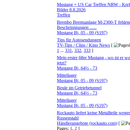
Mustang + US Car Treffen NRW - Kref
Bilder 8.8.2026
Treffen
Brembo Bremsanlage M-2300-T fehlen
Bescheinigungen ......
Mustang Bj. 05 - 09 (S197)
Tips für Autosendungen
TV-Tips / Clips / Kino News
[
1
...
331
,
332
,
333
]
Mein erster 68er Mustang - wo ist er w
jetzt?
Mustang Bj. 64½ - 73
Mittellager
Mustang Bj. 05 - 09 (S197)
Beule im Getriebetunnel
Mustang Bj. 64½ - 73
Mittellager
Mustang Bj. 05 - 09 (S197)
Rockauto liefert keine Metallteile wege
Russenstahl
Händlerangebote (rockauto.com)
[
Pages:
1
,
2
]