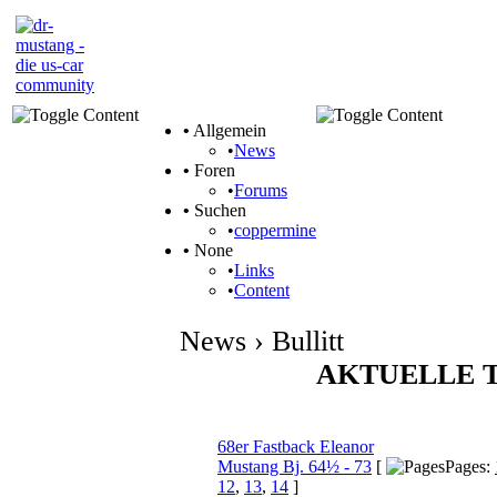
•
Allgemein
•
News
•
Foren
•
Forums
•
Suchen
•
coppermine
•
None
•
Links
•
Content
News › Bullitt
AKTUELLE 
Themen
68er Fastback Eleanor
Mustang Bj. 64½ - 73
[
Pages:
12
,
13
,
14
]