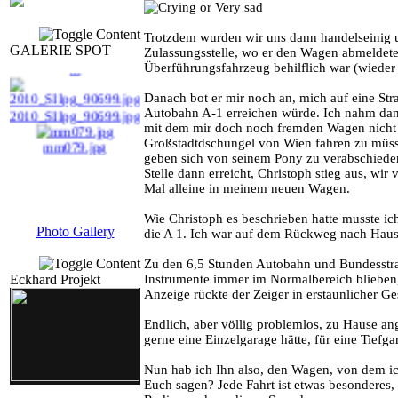
Trotzdem wurden wir uns dann handelseinig 
tursa_III_9_90118.jp
GALERIE SPOT
Zulassungsstelle, wo er den Wagen abmeldet
...
Überführungsfahrzeug behilflich war (wieder f
Danach bot er mir noch an, mich auf eine Str
2010_SIIpg_90699.jpg
Autobahn A-1 erreichen würde. Ich nahm dank
mit dem mir doch noch fremden Wagen nicht d
mm079.jpg
Großstadtdschungel von Wien fahren zu müss
geben sich von seinem Pony zu verabschieden
Stelle dann erreicht, Christoph stieg aus, wi
Mal alleine in meinem neuen Wagen.
Wie Christoph es beschrieben hatte musste ic
Photo Gallery
die A 1. Ich war auf dem Rückweg nach Hause
Zu den 6,5 Stunden Autobahn und Bundesstraße
Eckhard Projekt
Instrumente immer im Normalbereich blieben,
Anzeige rückte der Zeiger in erstaunlicher 
Endlich, aber völlig problemlos, zu Hause an
gerne eine Einzelgarage hätte, für eine Tiefga
Nun hab ich Ihn also, den Wagen, von dem ic
Euch sagen? Jede Fahrt ist etwas besonderes, 