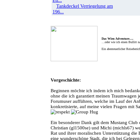
Ed...
Tankdeckel Verriegelung am
196...
Das Wien Adventure….
…oder wie ich einen Bullitt n
Ein abenteuerlicher Reiseberic
Vorgeschichte:
Beginnen möchte ich indem ich mich bedanke
ohne die ich garantiert meinen Traumwagen jetz
Forumuser aufführen, welche im Lauf der An
konkretisierte, auf meine vielen Fragen mit S
Ein besonderer Dank gilt dem Mustang Club o
Christian (gl1500se) und Michi (michls67) we
Rat und ihrer moralischen Unterstützung die E
eine wunderschöne Stadt, die ich bei Gelege