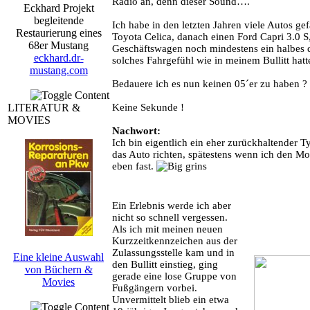
Radio an, denn dieser Sound….
Eckhard Projekt
begleitende
Ich habe in den letzten Jahren viele Autos 
Restaurierung eines
Toyota Celica, danach einen Ford Capri 3.0
68er Mustang
Geschäftswagen noch mindestens ein halbes du
eckhard.dr-
solches Fahrgefühl wie in meinem Bullitt hatt
mustang.com
Bedauere ich es nun keinen 05´er zu haben ?
LITERATUR &
Keine Sekunde !
MOVIES
Nachwort:
Ich bin eigentlich ein eher zurückhaltender T
das Auto richten, spätestens wenn ich den Moto
eben fast.
Ein Erlebnis werde ich aber
nicht so schnell vergessen.
Als ich mit meinen neuen
Kurzzeitkennzeichen aus der
Zulassungsstelle kam und in
Eine kleine Auswahl
den Bullitt einstieg, ging
von Büchern &
gerade eine lose Gruppe von
Movies
Fußgängern vorbei.
Unvermittelt blieb ein etwa