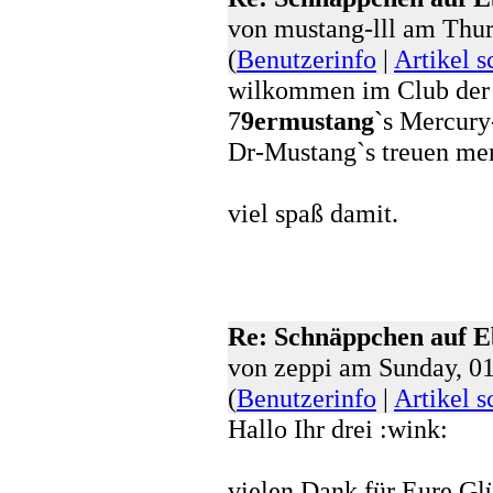
von mustang-lll am Thur
(
Benutzerinfo
|
Artikel s
wilkommen im Club der I
7
9ermustang
`s Mercury
Dr-Mustang`s treuen me
viel spaß damit.
Re: Schnäppchen auf 
von zeppi am Sunday, 0
(
Benutzerinfo
|
Artikel s
Hallo Ihr drei :wink:
vielen Dank für Eure G