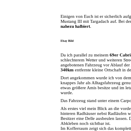
Einigen von Euch ist er sicherlich auf
Mustang III mit Targadach auf. Bei dem
nahezu halbiert
.
Ebay Bild
Da ich parallel zu meinem
69er Cabr
schlechterem Wetter und weiteren Str
angebotenen Fahrzeug vor Ablauf der A
340km
entfernte kleine Ortschaft in 
Dort angekommen wurde ich von dem ne
knappes Jahr als Alltagsfahrzeug genut
etwas größere Amis besitze und im letzt
wurde.
Das Fahrzeug stand unter einem Carpo
Als erstes viel mein Blick an die vor
hinteren Radhäuser nebst Radläufen w
Besitzer eine Delle ausbeulen lassen.
Abkleben noch sichtbar ist.
Im Kofferraum zeigt sich das komplet