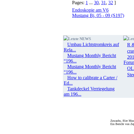
Pages:
1
...
30
,
31
,
32
]
Endoskopie am V6
Mustang Bj. 05 - 09 (S197)
Letzte NEWS
Let
Umbau Lichtstromkreis auf
R &
Rela...
cra
Mustang Monthly Bericht
201
“196...
Foru
Mustang Monthly Bericht
OL
“196...
Ste
How to calibrate a Carter /
Ed...
Tankdeckel Verriegelung
am 196...
Zuwachs, 81er Mus
Ein Bericht von Ze