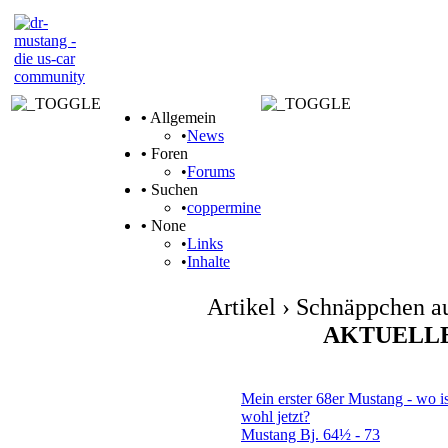
•
Allgemein
•
News
•
Foren
•
Forums
•
Suchen
•
coppermine
•
None
•
Links
•
Inhalte
Artikel › Schnäppchen a
AKTUELL
Themen
Mein erster 68er Mustang - wo is
wohl jetzt?
Mustang Bj. 64½ - 73