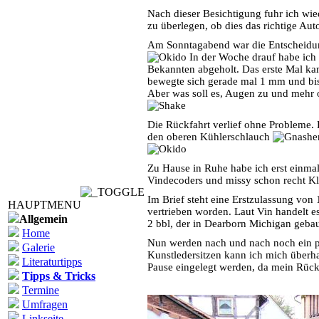
Nach dieser Besichtigung fuhr ich wied
zu überlegen, ob dies das richtige Auto
Am Sonntagabend war die Entscheidung
In der Woche drauf habe ich
Bekannten abgeholt. Das erste Mal ka
bewegte sich gerade mal 1 mm und bis
Aber was soll es, Augen zu und mehr o
Die Rückfahrt verlief ohne Probleme. 
den oberen Kühlerschlauch
Zu Hause in Ruhe habe ich erst einmal 
Vindecoders und missy schon recht Kl
Im Brief steht eine Erstzulassung von
HAUPTMENU
vertrieben worden. Laut Vin handelt e
Allgemein
2 bbl, der in Dearborn Michigan geba
Home
Nun werden nach und nach noch ein pa
Galerie
Kunstledersitzen kann ich mich überh
Literaturtipps
Pause eingelegt werden, da mein Rücke
Tipps & Tricks
Termine
Umfragen
Linkseite