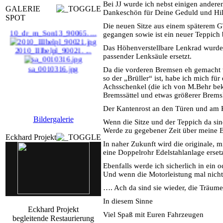
movieSOPA_18_0900668 ...
Bei JJ wurde ich nebst einigen anderen 
GALERIE
Dankeschön für Deine Geduld und Hilf
SPOT
Die neuen Sitze aus einem späterem G
10_dr_m_Son13_90065. ...
gegangen sowie ist ein neuer Teppich 
2010_IIIbelpl_90021. ...
Das Höhenverstellbare Lenkrad wurde 
passender Lenksäule ersetzt.
sa_0010316.jpg
Da die vorderen Bremsen eh gemacht 
so der „Brüller“ ist, habe ich mich fü
Achsschenkel (die ich von M.Behr b
Bremssättel und etwas größerer Brems
Der Kantenrost an den Türen und am K
Bildergalerie
Wenn die Sitze und der Teppich da sin
Werde zu gegebener Zeit über meine E
Eckhard Projekt
In naher Zukunft wird die originale, m
eine Doppelrohr Edelstahlanlage ersetz
Ebenfalls werde ich sicherlich in ein
Und wenn die Motorleistung mal nicht
…. Ach da sind sie wieder, die Träum
In diesem Sinne
Eckhard Projekt
Viel Spaß mit Euren Fahrzeugen
begleitende Restaurierung