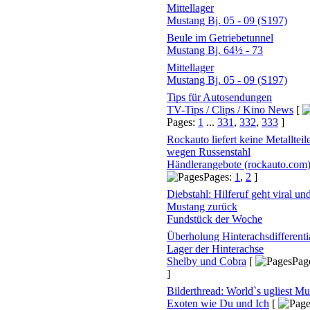
Mittellager
Mustang Bj. 05 - 09 (S197)
Beule im Getriebetunnel
Mustang Bj. 64½ - 73
Mittellager
Mustang Bj. 05 - 09 (S197)
Tips für Autosendungen
TV-Tips / Clips / Kino News
[
Pages:
1
...
331
,
332
,
333
]
Rockauto liefert keine Metallteil
wegen Russenstahl
Händlerangebote (rockauto.com
Pages:
1
,
2
]
Diebstahl: Hilferuf geht viral un
Mustang zurück
Fundstück der Woche
Überholung Hinterachsdifferenti
Lager der Hinterachse
Shelby und Cobra
[
Pag
]
Bilderthread: World`s ugliest M
Exoten wie Du und Ich
[