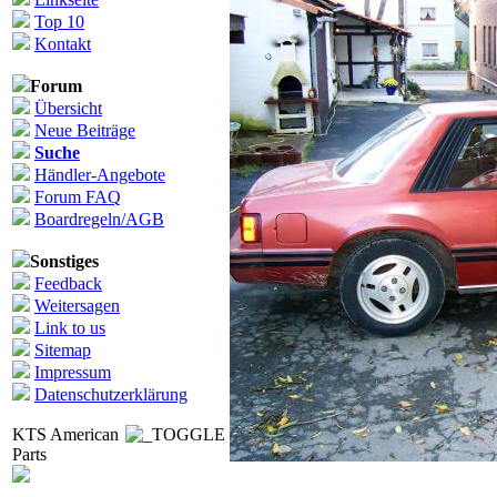
Top 10
Kontakt
Forum
Übersicht
Neue Beiträge
Suche
Händler-Angebote
Forum FAQ
Boardregeln/AGB
Sonstiges
Feedback
Weitersagen
Link to us
Sitemap
Impressum
Datenschutzerklärung
KTS American
Parts