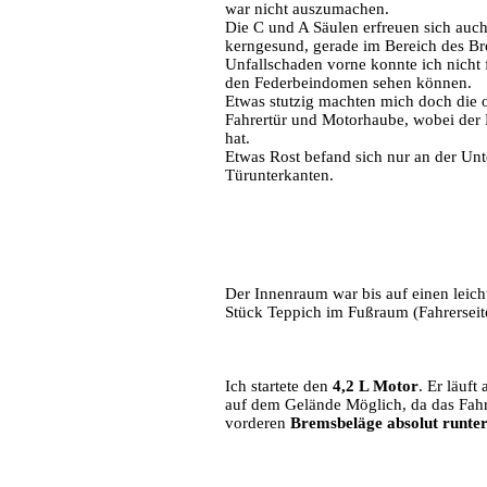
war nicht auszumachen.
Die C und A Säulen erfreuen sich auc
kerngesund, gerade im Bereich des Br
Unfallschaden vorne konnte ich nicht 
den Federbeindomen sehen können.
Etwas stutzig machten mich doch die o
Fahrertür und Motorhaube, wobei der L
hat.
Etwas Rost befand sich nur an der Un
Türunterkanten.
Der Innenraum war bis auf einen leich
Stück Teppich im Fußraum (Fahrerseite
Ich startete den
4,2 L Motor
. Er läuft
auf dem Gelände Möglich, da das Fahrz
vorderen
Bremsbeläge absolut runte