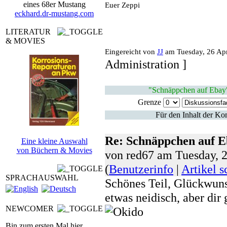
eines 68er Mustang
Euer Zeppi
eckhard.dr-mustang.com
LITERATUR
& MOVIES
Eingereicht von
JJ
am Tuesday, 26 Apr
Administration ]
"Schnäppchen auf Ebay
Grenze
Für den Inhalt der Ko
Re: Schnäppchen auf 
Eine kleine Auswahl
von Büchern & Movies
von red67 am Tuesday, 
(
Benutzerinfo
|
Artikel s
SPRACHAUSWAHL
Schönes Teil, Glückwun
etwas neidisch, aber dir 
NEWCOMER
Bin zum ersten Mal hier...