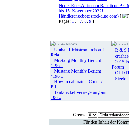
Neuer RockAuto.com Rabattcode! Gül
bis 15. November 2022!
Händlerangebote (rockauto.com)
[
Pages:
1
...
7
,
8
,
9
]
Letzte NEWS
Letzte
Umbau Lichtstromkreis auf
R & S M
Rela...
crashes
Mustang Monthly Bericht
2015 F
“196...
Forum
Mustang Monthly Bericht
OLDT
“196...
Steele 
How to calibrate a Carter /
Ed...
Tankdeckel Verriegelung am
196...
Grenze
Für den Inhalt der Komme