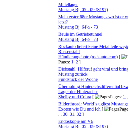
Mittellager
Mustang Bj. 05 - 09 (S197)
Mein erster 68er Mustang - wo ist er 
jetzt?
Mustang Bj. 64½ - 73
Beule im Getriebetunnel
Mustang Bj. 64½ - 73
Rockauto liefert keine Metallteile weg
Russenstahl
Händlerangebote (rockauto.com)
[
Pages:
1
,
2
]
Diebstahl: Hilferuf geht viral und bring
Mustang zurück
Fundstück der Woche
Überholung Hinterachsdifferential bzw
Lager der Hinterachse
Shelby und Cobra
[
Pages:
1
,
Bilderthread: World`s ugliest Mustang
Exoten wie Du und Ich
[
Page
...
30
,
31
,
32
]
Endoskopie am V6
Mustang Bj. 05 - 09 (S197)