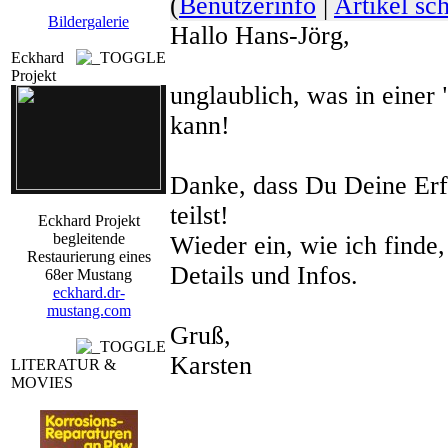
(
Benutzerinfo
|
Artikel sc
doSeaO_17_901083.jpg
Bildergalerie
Hallo Hans-Jörg,
dr_m_f_90006.jpg
Eckhard
Projekt
unglaublich, was in einer 
olcoe_18_900067.jpg
kann!
Danke, dass Du Deine Er
teilst!
Eckhard Projekt
begleitende
Wieder ein, wie ich finde,
Restaurierung eines
Details und Infos.
68er Mustang
eckhard.dr-
mustang.com
Gruß,
Karsten
LITERATUR &
MOVIES