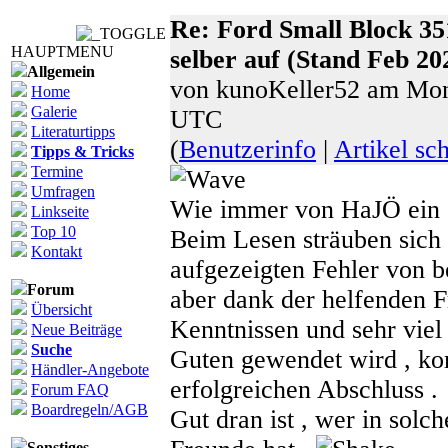
Re: Ford Small Block 35
HAUPTMENU
selber auf (Stand Feb 20
Allgemein
von kunoKeller52 am Mon
Home
Galerie
UTC
Literaturtipps
(
Benutzerinfo
|
Artikel sc
Tipps & Tricks
Termine
Umfragen
Wie immer von HaJÖ ein s
Linkseite
Top 10
Beim Lesen sträuben sich 
Kontakt
aufgezeigten Fehler von b
Forum
aber dank der helfenden F
Übersicht
Kenntnissen und sehr viel
Neue Beiträge
Suche
Guten gewendet wird , ko
Händler-Angebote
erfolgreichen Abschluss .
Forum FAQ
Boardregeln/AGB
Gut dran ist , wer in solch
Sonstiges