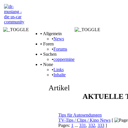
•
Allgemein
•
News
•
Foren
•
Forums
•
Suchen
•
coppermine
•
None
•
Links
•
Inhalte
Artikel
AKTUELLE 
Themen
Tips für Autosendungen
TV-Tips / Clips / Kino News
[
Pages:
1
...
331
,
332
,
333
]