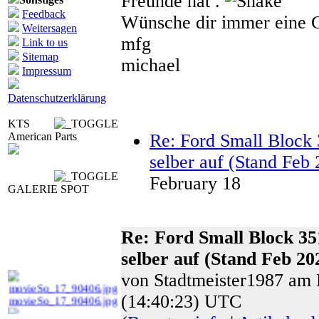
Freunde hat .
Feedback
Wünsche dir immer eine
Weitersagen
mfg
Link to us
Sitemap
michael
Impressum
Datenschutzerklärung
KTS
American Parts
Re: Ford Small Block 
selber auf (Stand Feb
February 18
GALERIE SPOT
Re: Ford Small Block 35
selber auf (Stand Feb 20
von Stadtmeister1987 am
movieSo_17_90406.jpg
(14:40:23) UTC