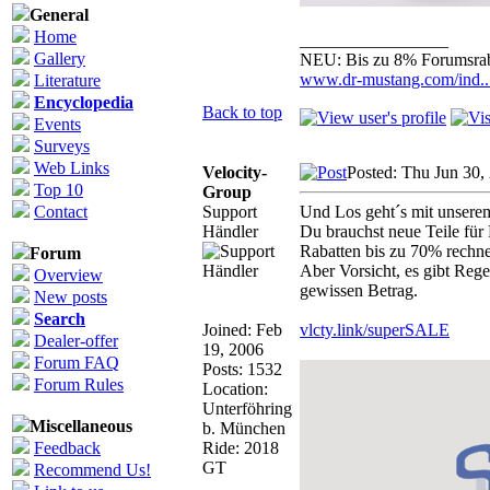
General
Home
_________________
Gallery
NEU: Bis zu 8% Forumsrab
www.dr-mustang.com/ind.
Literature
Encyclopedia
Back to top
Events
Surveys
Web Links
Velocity-
Posted: Thu Jun 30,
Top 10
Group
Contact
Support
Und Los geht´s mit unsere
Händler
Du brauchst neue Teile für
Rabatten bis zu 70% rechn
Forum
Aber Vorsicht, es gibt Reg
Overview
gewissen Betrag.
New posts
Search
Joined: Feb
vlcty.link/superSALE
Dealer-offer
19, 2006
Forum FAQ
Posts: 1532
Forum Rules
Location:
Unterföhring
Miscellaneous
b. München
Feedback
Ride: 2018
GT
Recommend Us!