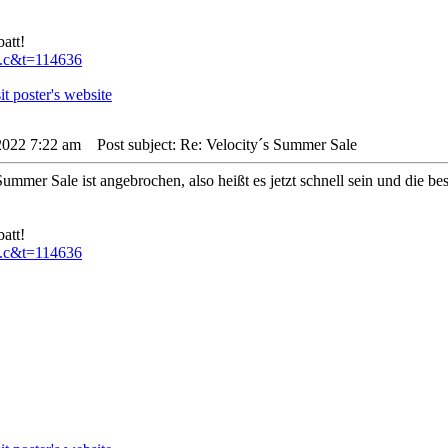
att!
..c&t=114636
 2022 7:22 am
Post subject: Re: Velocity´s Summer Sale
Summer Sale ist angebrochen, also heißt es jetzt schnell sein und die 
att!
..c&t=114636