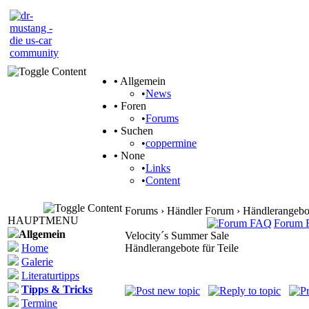
•
Allgemein
•
News
•
Foren
•
Forums
•
Suchen
•
coppermine
•
None
•
Links
•
Content
Forums › Händler Forum › Händlerangebote
HAUPTMENU
Forum
Allgemein
Velocity´s Summer Sale
Home
Händlerangebote für Teile
Galerie
Literaturtipps
Tipps & Tricks
Termine