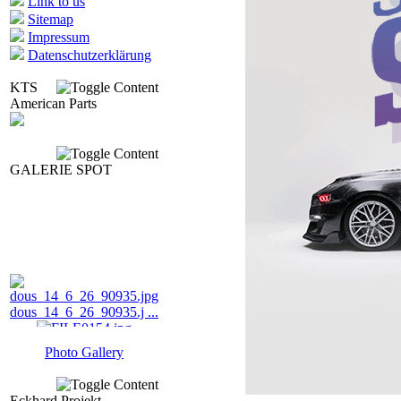
Link to us
Sitemap
Impressum
Datenschutzerklärung
KTS
American Parts
GALERIE SPOT
dous_14_6_26_90935.j ...
FILE0154.jpg
Photo Gallery
momso_206.jpg
Eckhard Projekt