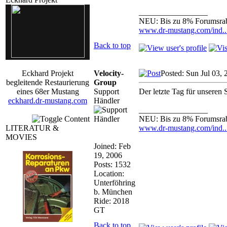
kverl_R_12_00025.jpg
_________________
NEU: Bis zu 8% Forumsrab
www.dr-mustang.com/ind.
Back to top
Eckhard Projekt
Velocity-
Posted: Sun Jul 03,
begleitende Restaurierung
Group
eines 68er Mustang
Support
Der letzte Tag für unseren 
eckhard.dr-mustang.com
Händler
_________________
NEU: Bis zu 8% Forumsrab
LITERATUR &
www.dr-mustang.com/ind.
MOVIES
Joined: Feb
19, 2006
Posts: 1532
Location:
Unterföhring
b. München
Ride: 2018
GT
Back to top