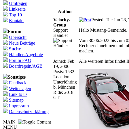
Umfragen
Linkseite
Author
Top 10
Velocity-
Posted: Tue Jun 28,
Kontakt
Group
Support
Hallo Mustang-Gemeinde,
Forum
Händler
Übersicht
Vom 30.06.2022 bis zum 03.
Neue Beiträge
Rechner einnehmen und mit
Suche
machen.
Händler-Angebote
Forum FAQ
Joined: Feb
Alle weiteren Infos findet I
Boardregeln/AGB
19, 2006
Posts: 1532
Location:
Sonstiges
Unterföhring
Feedback
b. München
Weitersagen
Ride: 2018
Link to us
GT
Sitemap
Impressum
Datenschutzerklärung
MAIN
MENU