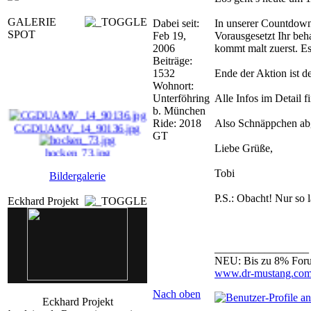
GALERIE
Dabei seit:
In unserer Countdown 
SPOT
Feb 19,
Vorausgesetzt Ihr beha
2006
kommt malt zuerst. E
Beiträge:
1532
Ende der Aktion ist 
Wohnort:
Unterföhring
Alle Infos im Detail fi
b. München
Ride: 2018
Also Schnäppchen abg
CGDUAMV_14_90136.jpg
GT
Liebe Grüße,
hocken_73.jpg
Tobi
100jahre_koeln03_086 ...
Bildergalerie
P.S.: Obacht! Nur so l
Eckhard Projekt
usa_ANPmue_1_19_9008 ...
_________________
NEU: Bis zu 8% Foru
www.dr-mustang.com/
Nach oben
Eckhard Projekt