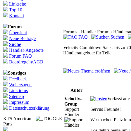
Linkseite
Top 10
Kontakt
Forum
Forums › Händler Forum › Händlerang
Übersicht
FAQ
Suchen
Neue Beiträge
Suche
Velocity Countdown Sale - bis zu 7
Händler-Angebote
Händlerangebote für Teile
Forum FAQ
Boardregeln/AGB
Sonstiges
Feedback
Weitersagen
Autor
Link to us
Sitemap
Velocity-
Verfasst am:
Impressum
Group
Datenschutzerklärung
Support
Servus Freunde!
Händler
KTS American
Wir machen Platz in u
Parts
Los geht’s heute um 