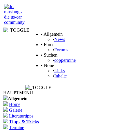
•
Allgemein
•
News
•
Foren
•
Forums
•
Suchen
•
coppermine
•
None
•
Links
•
Inhalte
HAUPTMENU
Allgemein
Home
Galerie
Literaturtipps
Tipps & Tricks
Termine