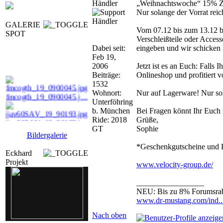
Händler
„Weihnachtswoche“ 15% Zus
Nur solange der Vorrat reic
GALERIE
Vom 07.12 bis zum 13.12 bi
SPOT
Verschleißteile oder Acces
Dabei seit:
eingeben und wir schicken
Feb 19,
2006
Jetzt ist es an Euch: Falls
Beiträge:
Onlineshop und profitiert
1532
Wohnort:
Nur auf Lagerware! Nur sola
fmcogth_19_0900045.j ...
Unterföhring
b. München
Bei Fragen könnt Ihr Euch 
Ride: 2018
Grüße,
jjav60SAV_19_90193.j ...
GT
Sophie
Bildergalerie
jjavGc_25_90146.jpg
*Geschenkgutscheine und 
Eckhard
dr_m_f_90150.jpg
Projekt
www.velocity-group.de/
_________________
NEU: Bis zu 8% Forumsrab
www.dr-mustang.com/ind.
Nach oben