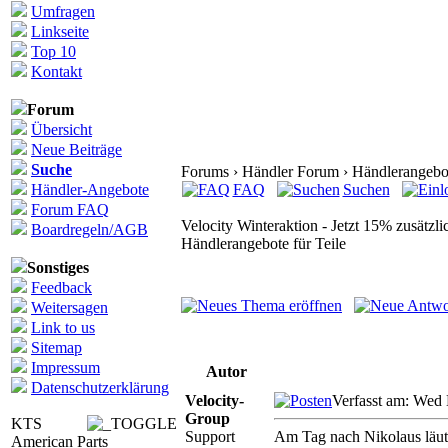
Umfragen
Linkseite
Top 10
Kontakt
Forum
Übersicht
Neue Beiträge
Suche
Forums › Händler Forum › Händlerangebote 
Händler-Angebote
FAQ
Suchen
Forum FAQ
Velocity Winteraktion - Jetzt 15% zusätzli
Boardregeln/AGB
Händlerangebote für Teile
Sonstiges
Feedback
Weitersagen
Link to us
Sitemap
Impressum
Autor
Datenschutzerklärung
Velocity-
Verfasst am: Wed
Group
KTS
Support
Am Tag nach Nikolaus läuten
American Parts