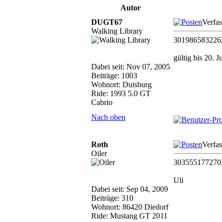
Autor
DUGT67
Verfa
Walking Library
301986583226
gültig bis 20. J
Dabei seit: Nov 07, 2005
Beiträge: 1003
Wohnort: Duisburg
Ride: 1993 5.0 GT
Cabrio
Nach oben
Roth
Verfas
Oiler
3035551772703
Uli
Dabei seit: Sep 04, 2009
Beiträge: 310
Wohnort: 86420 Diedorf
Ride: Mustang GT 2011