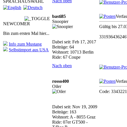
Nach oben
SPRACHAUSWAHL
basti85
Verfa
Snoopier
NEWCOMER
Gültig bis 27.0
Bin zum ersten Mal hier...
331936436246
Dabei seit: Feb 17, 2017
Info zum Mustang
Beiträge: 64
Selbstimport aus USA
Wohnort: 10713 Berlin
Ride: 67 Coupe
Nach oben
rosso400
Verfa
Oiler
Code: 33432219
Dabei seit: Nov 19, 2009
Beiträge: 163
Wohnort: A - 8055 Graz
Ride: 07er GT500 -