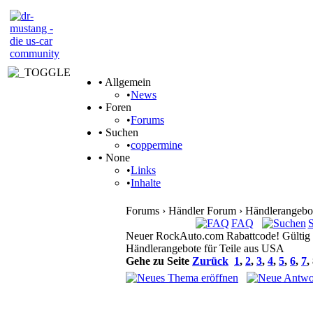
•
Allgemein
•
News
•
Foren
•
Forums
•
Suchen
•
coppermine
•
None
•
Links
•
Inhalte
Forums › Händler Forum › Händlerangebo
FAQ
Neuer RockAuto.com Rabattcode! Gültig 
Händlerangebote für Teile aus USA
Gehe zu Seite
Zurück
1
,
2
,
3
,
4
,
5
,
6
,
7
,