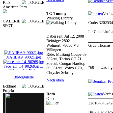
KTS
American Parts
TG-Tommy
Verfa
Walking Library
GALERIE
Code: 320253
SPOT
Ihr Code läuft
Dabei seit: Jul 12, 2008
Beiträge: 2802
____________
Wohnort: 78050 VS-
Gruß Thomas
Villingen
Ride: Mustang Coupe 69
JJAIIBA9_90021.jpg
302cui, Torino GT 71
302cui, Cougar Hardtop
race_air_14_90269.jp ...
"69 - it was a 
69 351cui, Volvo C70,
Chrysler Sebring
fmcog04_51.jpg
Bildergalerie
Nach oben
Eckhard
JJ_AIART_14_90288.jp
Projekt
...
Roth
Verfas
Oiler
328164843242
Bis 20.02.2026