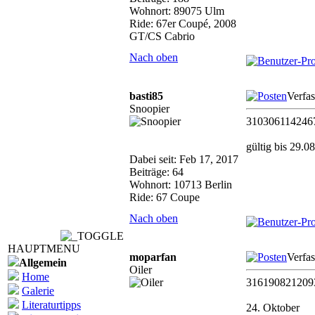
Wohnort: 89075 Ulm
Ride: 67er Coupé, 2008
GT/CS Cabrio
Nach oben
basti85
Verfa
Snoopier
310306114246
gültig bis 29.0
Dabei seit: Feb 17, 2017
Beiträge: 64
Wohnort: 10713 Berlin
Ride: 67 Coupe
Nach oben
HAUPTMENU
moparfan
Verfa
Allgemein
Oiler
Home
316190821209
Galerie
Literaturtipps
24. Oktober