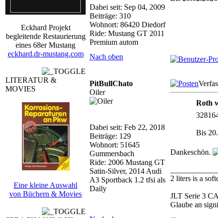
Dabei seit: Sep 04, 2009
Beiträge: 310
Wohnort: 86420 Diedorf
Eckhard Projekt
Ride: Mustang GT 2011
begleitende Restaurierung
Premium autom
eines 68er Mustang
eckhard.dr-mustang.com
Nach oben
LITERATUR &
PitBullChato
Verfas
MOVIES
Oiler
Roth w
32816
Dabei seit: Feb 22, 2018
Bis 20
Beiträge: 129
Wohnort: 51645
Dankeschön.
Gummersbach
Ride: 2006 Mustang GT
____________
Satin-Silver, 2014 Audi
2 liters is a so
A3 Sportback 1.2 tfsi als
Eine kleine Auswahl
Daily
von Büchern & Movies
JLT Serie 3 C
Glaube an sign