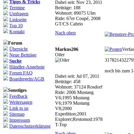
Tipps & Tricks
Dabei seit: Nov 23, 2011
Termine
Beiträge: 188
Wohnort: 89075 Ulm
Umfragen
Ride: 67er Coupé, 2008
Linkseite
GT/CS Cabrio
Top 10
Kontakt
Nach oben
Forum
Übersicht
Markus206
Verfa
Oiler
Neue Beiträge
317821432279
Suche
Händler-Angebote
noch bis zum 1
Forum FAQ
Dabei seit: Jul 07, 2011
Boardregeln/AGB
Beiträge: 458
Wohnort: 37124 Rosdorf
Sonstiges
Ride: 2006 Mustang
Feedback
V6;1995 Mustang
Weitersagen
V6;1979 Mustang
Link to us
V8;2000
Expedition;2001
Sitemap
Explorer;Restomod:1978
Impressum
T-Top
Datenschutzerklärung
Nach oben