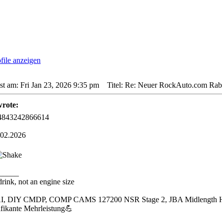
st am: Fri Jan 23, 2026 9:35 pm
Titel: Re: Neuer RockAuto.com Raba
rote:
4843242866614
.02.2026
_____
ftdrink, not an engine size
AI, DIY CMDP, COMP CAMS 127200 NSR Stage 2, JBA Midlength Hea
ifikante Mehrleistung💪