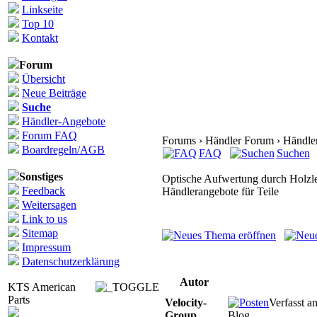
Linkseite
Top 10
Kontakt
Forum
Übersicht
Neue Beiträge
Suche
Händler-Angebote
Forum FAQ
Forums › Händler Forum › Händler
Boardregeln/AGB
FAQ
Suchen
Sonstiges
Optische Aufwertung durch Holzl
Feedback
Händlerangebote für Teile
Weitersagen
Link to us
Sitemap
Impressum
Datenschutzerklärung
Autor
KTS American
Parts
Velocity-
Verfasst 
Group
Blog