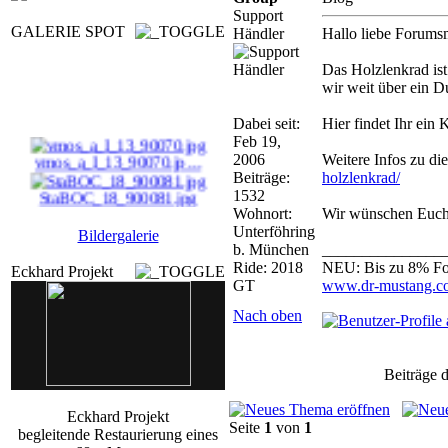
Support
GALERIE SPOT
Händler
Hallo liebe Forums
Das Holzlenkrad ist
wir weit über ein D
Dabei seit:
Hier findet Ihr ein 
Feb 19,
vmos_a_I_13_90070.jp ...
2006
Weitere Infos zu di
Beiträge:
holzlenkrad/
StaBOC_18_900081.jpg
1532
Wohnort:
Wir wünschen Euch 
Unterföhring
Bildergalerie
dr_m_centroSamst_14_ ...
b. München
_______________
Ride: 2018
NEU: Bis zu 8% Fo
Eckhard Projekt
zeaII_a_II_11_90165. ...
GT
www.dr-mustang.co
Nach oben
Beiträge d
Eckhard Projekt
Seite
1
von
1
begleitende Restaurierung eines