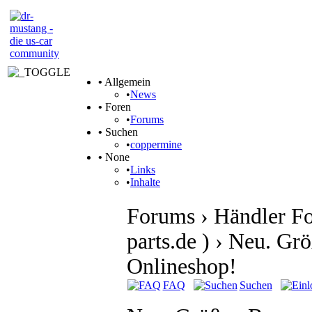
•
Allgemein
•
News
•
Foren
•
Forums
•
Suchen
•
coppermine
•
None
•
Links
•
Inhalte
Forums › Händler Fo
parts.de ) › Neu. Grö
Onlineshop!
FAQ
Suchen