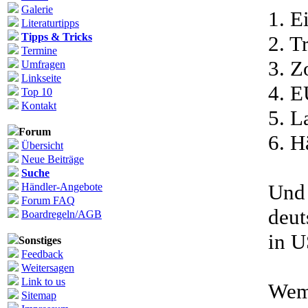
Galerie
1. E
Literaturtipps
Tipps & Tricks
2. T
Termine
3. Z
Umfragen
Linkseite
4. E
Top 10
Kontakt
5. L
Forum
6. H
Übersicht
Neue Beiträge
Suche
Und 
Händler-Angebote
Forum FAQ
deut
Boardregeln/AGB
in U
Sonstiges
Feedback
Weitersagen
Link to us
Wem'
Sitemap