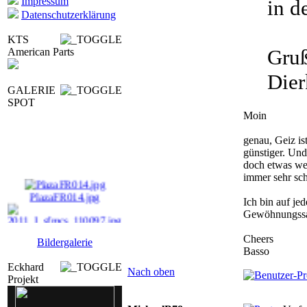
Impressum
in d
Datenschutzerklärung
KTS
Gruß
American Parts
Dier
GALERIE
SPOT
Moin
genau, Geiz is
günstiger. Und
doch etwas we
immer sehr sch
PlazaFR014.jpg
Ich bin auf jed
Gewöhnungssa
2011_I_sfmcs_110097. ...
Cheers
Bildergalerie
Basso
studebaker_070.jpg
Eckhard
Nach oben
dr-m_aus07_0361.jpg
Projekt