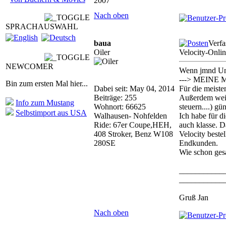
2007
Nach oben
SPRACHAUSWAHL
baua
Verfa
Oiler
Velocity-Onli
NEWCOMER
Wenn jmnd Unbe
---> MEINE
Bin zum ersten Mal hier...
Dabei seit: May 04, 2014
Für die meist
Beiträge: 255
Außerdem weis 
Info zum Mustang
Wohnort: 66625
steuern....) gü
Selbstimport aus USA
Walhausen- Nohfelden
Ich habe für d
Ride: 67er Coupe,HEH,
auch klasse. D
408 Stroker, Benz W108
Velocity bestel
280SE
Endkunden.
Wie schon gesa
___________
___________
Gruß Jan
Nach oben