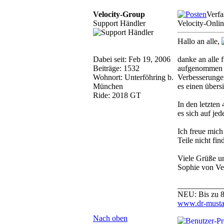
Velocity-Group
Verfa
Support Händler
Velocity-Onli
Hallo an alle,
Dabei seit: Feb 19, 2006
danke an alle 
Beiträge: 1532
aufgenommen u
Wohnort: Unterföhring b.
Verbesserunge
München
es einen übers
Ride: 2018 GT
In den letzten
es sich auf je
Ich freue mich
Teile nicht fin
Viele Grüße u
Sophie von Ve
___________
NEU: Bis zu 8
www.dr-musta
Nach oben