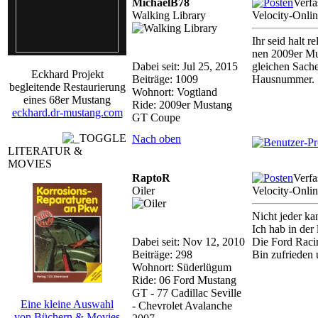
MichaelB78
Verfa
Walking Library
Velocity-Onli
Ihr seid halt re
nen 2009er Mus
Dabei seit: Jul 25, 2015
gleichen Sache
Eckhard Projekt
Beiträge: 1009
Hausnummer.
begleitende Restaurierung
Wohnort: Vogtland
eines 68er Mustang
Ride: 2009er Mustang
eckhard.dr-mustang.com
GT Coupe
Nach oben
LITERATUR &
MOVIES
RaptoR
Verfa
Oiler
Velocity-Onli
Nicht jeder kan
Ich hab in der 
Dabei seit: Nov 12, 2010
Die Ford Raci
Beiträge: 298
Bin zufrieden 
Wohnort: Süderlügum
Ride: 06 Ford Mustang
GT - 77 Cadillac Seville
Eine kleine Auswahl
- Chevrolet Avalanche
von Büchern & Movies