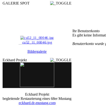
GALERIE SPOT
Ihr Benutzerkonto
Es gibt keine Informa
cu52_11_00046.jpg
Benutzerkonto wurde 
MuClassic06_001.jpg
Bildergalerie
sumford_I_13_90220.j ...
Eckhard Projekt
33chrom_15_90459.jpg
Eckhard Projekt
begleitende Restaurierung eines 68er Mustang
eckhard.dr-mustang.com