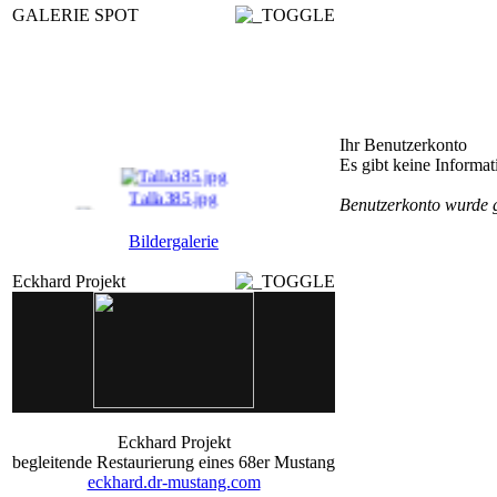
GALERIE SPOT
Ihr Benutzerkonto
Es gibt keine Informa
Talla385.jpg
Benutzerkonto wurde 
chaf2_a_I_12_90018.j ...
Bildergalerie
po_0150.jpg
Eckhard Projekt
Movie_17_9_16_900539 ...
Eckhard Projekt
begleitende Restaurierung eines 68er Mustang
eckhard.dr-mustang.com