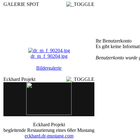
GALERIE SPOT
Ihr Benutzerkonto
Es gibt keine Informa
dr_m_f_90204.jpg
Benutzerkonto wurde 
tmcb_90141.jpg
Bildergalerie
AssenNl_17_900023.jp ...
Eckhard Projekt
dr_m_picuser_14_9062 ...
Eckhard Projekt
begleitende Restaurierung eines 68er Mustang
eckhard.dr-mustang.com