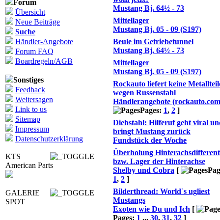
Forum
Mustang Bj. 64½ - 73
Übersicht
Mittellager
Neue Beiträge
Mustang Bj. 05 - 09 (S197)
Suche
Händler-Angebote
Beule im Getriebetunnel
Mustang Bj. 64½ - 73
Forum FAQ
Boardregeln/AGB
Mittellager
Mustang Bj. 05 - 09 (S197)
Sonstiges
Rockauto liefert keine Metallteil
Feedback
wegen Russenstahl
Weitersagen
Händlerangebote (rockauto.com
Link to us
Pages:
1
,
2
]
Sitemap
Diebstahl: Hilferuf geht viral u
Impressum
bringt Mustang zurück
Datenschutzerklärung
Fundstück der Woche
Überholung Hinterachsdifferent
KTS
bzw. Lager der Hinterachse
American Parts
Shelby und Cobra
[
Pag
1
,
2
]
Bilderthread: World`s ugliest
GALERIE
Mustangs
SPOT
Exoten wie Du und Ich
[
Pages:
1
...
30
,
31
,
32
]