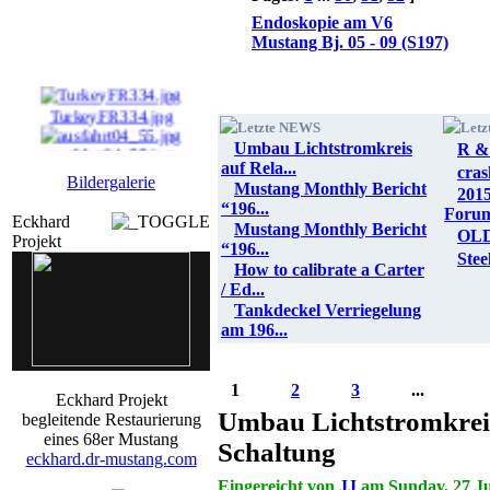
Endoskopie am V6
Mustang Bj. 05 - 09 (S197)
TurkeyFR334.jpg
Letzte NEWS
Letz
Umbau Lichtstromkreis
R & 
ausfahrt04_55.jpg
auf Rela...
cras
Bildergalerie
Mustang Monthly Bericht
gvivaun18_900234.jpg
201
“196...
Foru
Eckhard
Mustang Monthly Bericht
OL
Projekt
vateraus_a_I_13_9040 ...
“196...
Stee
How to calibrate a Carter
/ Ed...
Tankdeckel Verriegelung
am 196...
1
2
3
...
Eckhard Projekt
Umbau Lichtstromkreis
begleitende Restaurierung
eines 68er Mustang
Schaltung
eckhard.dr-mustang.com
Eingereicht von
JJ
am Sunday, 27 Ju