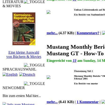
LITERATUR
& MOVIES
Umbau Lichtstromkreis auf Re
Ein Bericht von Stadtmeister1
mehr...
(4.37 KB) |
Kommentare?
|
Mustang Monthly Beri
Mustang GT - How-To 
Eine kleine Auswahl
von Büchern & Movies
Eingereicht von
JJ
am Sunday, 14 Ma
SPRACHAUSWAHL
Übersetzung Teil 2
Mustang Monthly Bericht “196
Februar 2001
Ein Bericht von muetze
NEWCOMER
Bin zum ersten Mal hier...
mehr...
(8.41 KB) |
1 Kommentar
|
Info zum Mustang