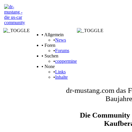
•
Allgemein
•
News
•
Foren
•
Forums
•
Suchen
•
coppermine
•
None
•
Links
•
Inhalte
dr-mustang.com das F
Baujahre
Die Community f
Kaufber