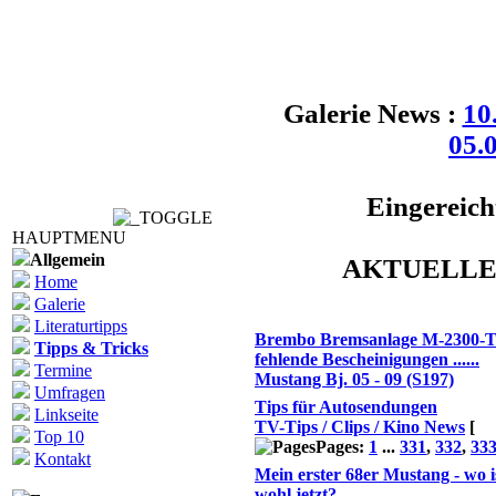
Galerie News :
10
05.
Eingereich
HAUPTMENU
Allgemein
AKTUELLE
Home
Galerie
Themen
Literaturtipps
Brembo Bremsanlage M-2300-
Tipps & Tricks
fehlende Bescheinigungen ......
Termine
Mustang Bj. 05 - 09 (S197)
Umfragen
Tips für Autosendungen
Linkseite
TV-Tips / Clips / Kino News
[
Top 10
Pages:
1
...
331
,
332
,
33
Kontakt
Mein erster 68er Mustang - wo i
wohl jetzt?